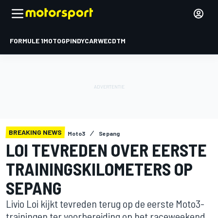
FORMULE 1
MOTOGP
INDYCAR
WEC
DTM
BREAKING NEWS
Moto3
Sepang
LOI TEVREDEN OVER EERSTE
TRAININGSKILOMETERS OP
SEPANG
Livio Loi kijkt tevreden terug op de eerste Moto3-
trainingen ter voorbereiding op het raceweekend