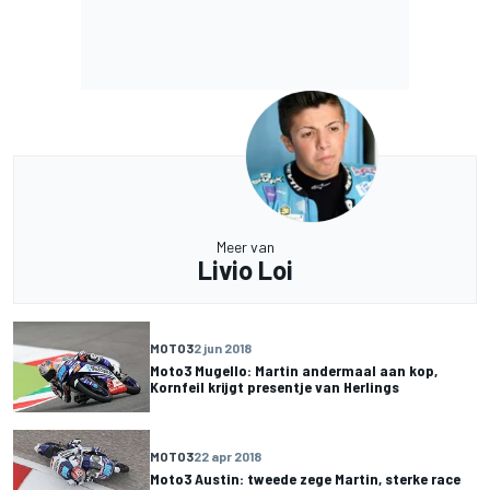
Meer van
Livio Loi
MOTO3
2 jun 2018
Moto3 Mugello: Martin andermaal aan kop,
Kornfeil krijgt presentje van Herlings
MOTO3
22 apr 2018
Moto3 Austin: tweede zege Martin, sterke race