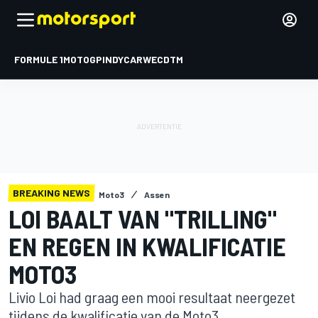
FORMULE 1
MOTOGP
INDYCAR
WEC
DTM
BREAKING NEWS
Moto3
Assen
LOI BAALT VAN "TRILLING"
EN REGEN IN KWALIFICATIE
MOTO3
Livio Loi had graag een mooi resultaat neergezet
tijdens de kwalificatie van de Moto3.