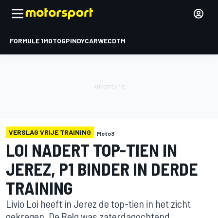
FORMULE 1
MOTOGP
INDYCAR
WEC
DTM
VERSLAG VRIJE TRAINING
Moto3
LOI NADERT TOP-TIEN IN
JEREZ, P1 BINDER IN DERDE
TRAINING
Livio Loi heeft in Jerez de top-tien in het zicht
gekregen. De Belg was zaterdagochtend