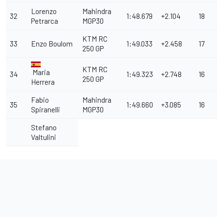
Lorenzo
Mahindra
32
1:48.679
+2.104
18
Petrarca
MGP30
KTM RC
33
Enzo Boulom
1:49.033
+2.458
17
250 GP
KTM RC
Maria
34
1:49.323
+2.748
16
250 GP
Herrera
Fabio
Mahindra
35
1:49.660
+3.085
16
Spiranelli
MGP30
Stefano
Valtulini