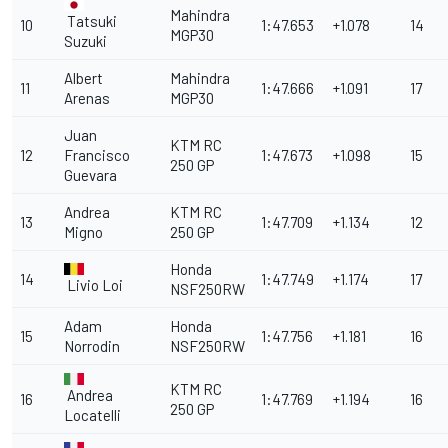
Mahindra
Tatsuki
10
1:47.653
+1.078
14
MGP30
Suzuki
Albert
Mahindra
11
1:47.666
+1.091
17
Arenas
MGP30
Juan
KTM RC
12
Francisco
1:47.673
+1.098
15
250 GP
Guevara
Andrea
KTM RC
13
1:47.709
+1.134
12
Migno
250 GP
Honda
14
1:47.749
+1.174
17
Livio Loi
NSF250RW
Adam
Honda
15
1:47.756
+1.181
16
Norrodin
NSF250RW
KTM RC
Andrea
16
1:47.769
+1.194
16
250 GP
Locatelli