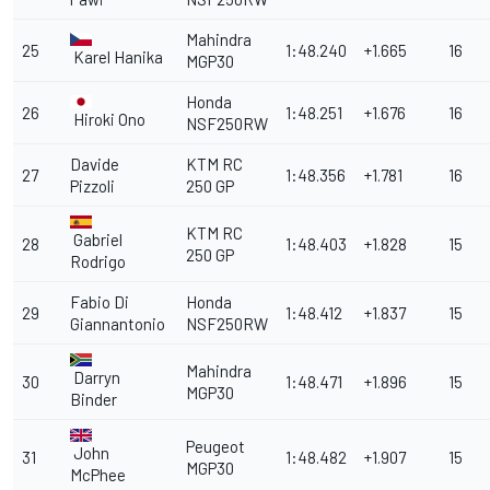
Mahindra
25
1:48.240
+1.665
16
Karel Hanika
MGP30
Honda
26
1:48.251
+1.676
16
Hiroki Ono
NSF250RW
Davide
KTM RC
27
1:48.356
+1.781
16
Pizzoli
250 GP
KTM RC
Gabriel
28
1:48.403
+1.828
15
250 GP
Rodrigo
Fabio Di
Honda
29
1:48.412
+1.837
15
Giannantonio
NSF250RW
Mahindra
Darryn
30
1:48.471
+1.896
15
MGP30
Binder
Peugeot
John
31
1:48.482
+1.907
15
MGP30
McPhee