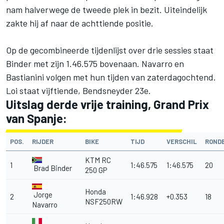
nam halverwege de tweede plek in bezit. Uiteindelijk
zakte hij af naar de achttiende positie.
Op de gecombineerde tijdenlijst over drie sessies staat
Binder met zijn 1.46.575 bovenaan. Navarro en
Bastianini volgen met hun tijden van zaterdagochtend.
Loi staat vijftiende, Bendsneyder 23e.
Uitslag derde vrije training, Grand Prix
van Spanje:
POS.
RIJDER
BIKE
TIJD
VERSCHIL
ROND
KTM RC
1
1:46.575
1:46.575
20
Brad Binder
250 GP
Honda
Jorge
2
1:46.928
+0.353
18
NSF250RW
Navarro