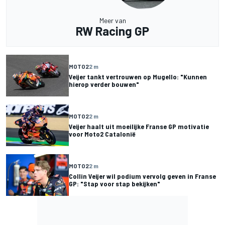
Meer van
RW Racing GP
MOTO2
2 m
Veijer tankt vertrouwen op Mugello: "Kunnen
hierop verder bouwen"
MOTO2
2 m
Veijer haalt uit moeilijke Franse GP motivatie
voor Moto2 Catalonië
MOTO2
2 m
Collin Veijer wil podium vervolg geven in Franse
GP: "Stap voor stap bekijken"