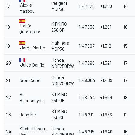
Peugeot
Alexis
17
1:47.825
+1.250
14
MGP30
Masbou
KTM RC
Fabio
18
1:47.836
+1.261
18
250 GP
Quartararo
Mahindra
19
1:47.887
+1.312
15
Jorge Martin
MGP30
Honda
20
1:47.896
+1.321
17
Jules Danilo
NSF250RW
Honda
21
Aròn Canet
1:48.064
+1.489
17
NSF250RW
Bo
KTM RC
22
1:48.144
+1.569
18
Bendsneyder
250 GP
KTM RC
23
Joan Mir
1:48.211
+1.636
12
250 GP
Khairul Idham
Honda
24
1:48.215
+1.640
16
Pawi
NSF250RW