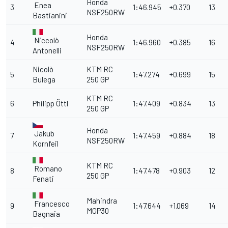
Honda
Enea
3
1:46.945
+0.370
13
NSF250RW
Bastianini
Honda
Niccolò
4
1:46.960
+0.385
16
NSF250RW
Antonelli
Nicolò
KTM RC
5
1:47.274
+0.699
15
Bulega
250 GP
KTM RC
6
Philipp Öttl
1:47.409
+0.834
13
250 GP
Honda
Jakub
7
1:47.459
+0.884
18
NSF250RW
Kornfeil
KTM RC
Romano
8
1:47.478
+0.903
12
250 GP
Fenati
Mahindra
Francesco
9
1:47.644
+1.069
14
MGP30
Bagnaia