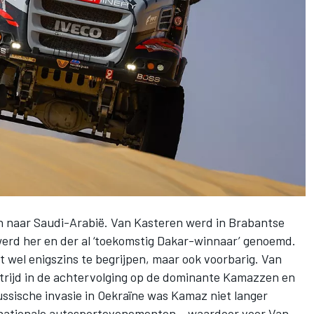
n naar Saudi-Arabië. Van Kasteren werd in Brabantse
werd her en der al ‘toekomstig Dakar-winnaar’ genoemd.
at wel enigszins te begrijpen, maar ook voorbarig. Van
strijd in de achtervolging op de dominante Kamazzen en
Russische invasie in Oekraïne was Kamaz niet langer
rnationale autosportevenementen – waardoor voor Van