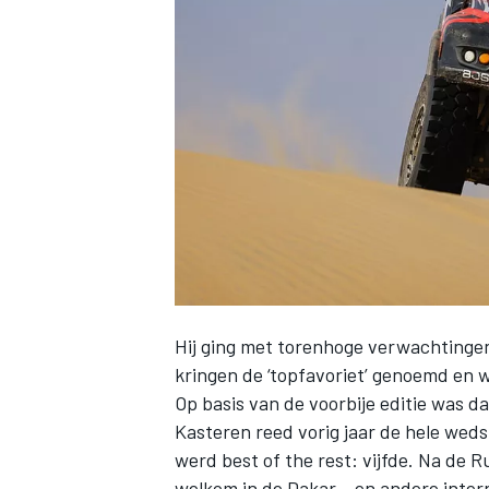
INDYCAR
Hij ging met torenhoge verwachtinge
kringen de ‘topfavoriet’ genoemd en 
Op basis van de voorbije editie was d
WEC
DTM
Kasteren reed vorig jaar de hele wed
werd best of the rest: vijfde. Na de 
welkom in de Dakar – en andere inte