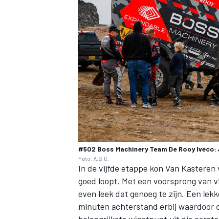
#502 Boss Machinery Team De Rooy Iveco: 
Foto: A.S.O.
In de vijfde etappe kon Van Kasteren 
goed loopt. Met een voorsprong van vi
even leek dat genoeg te zijn. Een lek
minuten achterstand erbij waardoor de
belangrijkste winstpunt uit die eers