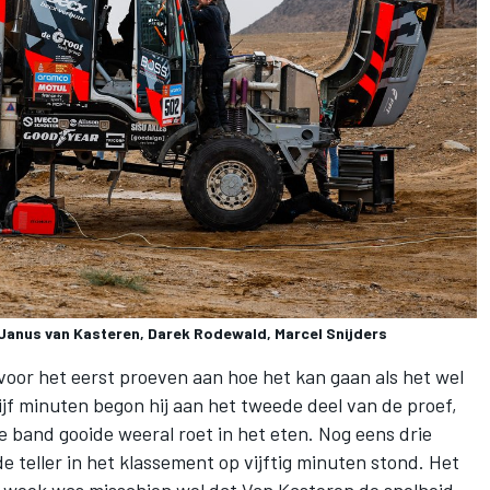
Janus van Kasteren, Darek Rodewald, Marcel Snijders
voor het eerst proeven aan hoe het kan gaan als het wel
jf minuten begon hij aan het tweede deel van de proef,
ke band gooide weeral roet in het eten. Nog eens drie
 teller in het klassement op vijftig minuten stond. Het
te week was misschien wel dat Van Kasteren de snelheid