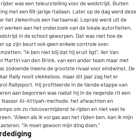
rijder was een teleurstelling voor de wedstrijd. Buiten
ing met een 69-jarige Italiaan. Later op de dag werd deze
 het ziekenhuis een hartaanval. Loprais werd uit de
t werken aan het onderzoek van de lokale autoriteiten.
edstrijd in de schoot geworpen. Dat was niet hoe de
er op zijn beurt ook geen enkele controle over.
ten. “Ik ben niet blij dat hij eruit ligt”, liet Van
ot Martin van den Brink, van een ander team maar met
as zodoende ineens de grootste rivaal voor eindwinst. De
r Rally nooit vlekkeloos, maar dit jaar zag het er
ol Rallysport. Hij profiteerde in de tiende etappe van
eren aan begonnen was nadat hij in de negende rit een
 Nasser Al-Attiyah-methode, het afwachten en
mpo om zo risicovermijdend te rijden en niet veel te
een. “Alleen als ik vol gas aan het rijden ben, kan ik mijn
asteren. “Ik moet gewoon mijn ding doen.”
erdediging