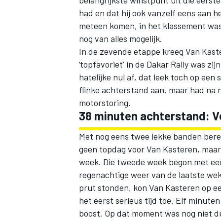
had en dat hij ook vanzelf eens aan he
meteen komen, in het klassement was
nog van alles mogelijk.
In de zevende etappe kreeg Van Kaste
‘topfavoriet’ in de Dakar Rally was zi
hatelijke nul af, dat leek toch op een
MEER RACEKLASSEN
flinke achterstand aan, maar had na 
motorstoring.
38 minuten achterstand: Ve
Met nog eens twee lekke banden berei
geen topdag voor Van Kasteren, maar
week. Die tweede week begon met een
regenachtige weer van de laatste wek
prut stonden, kon Van Kasteren op een
het eerst serieus tijd toe. Elf minut
boost. Op dat moment was nog niet dui