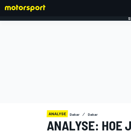
S
FORMULE 1
ANALYSE
Dakar
Dakar
ANALYSE: HOE 