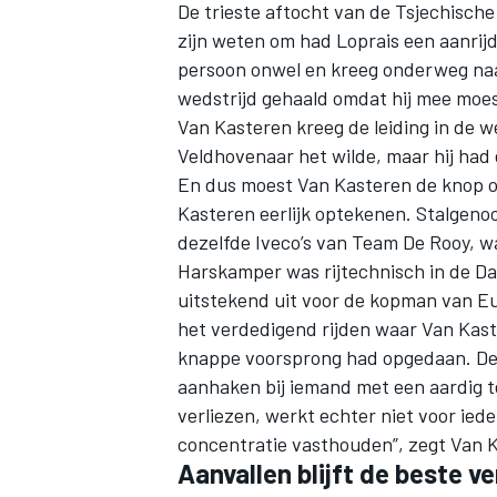
De trieste aftocht van de Tsjechische 
zijn weten om had Loprais een aanrijd
persoon onwel en kreeg onderweg naar
wedstrijd gehaald omdat hij mee moes
Van Kasteren kreeg de leiding in de w
Veldhovenaar het wilde, maar hij had 
En dus moest Van Kasteren de knop omzet
Kasteren eerlijk optekenen. Stalgeno
dezelfde Iveco’s van Team De Rooy, w
Harskamper was rijtechnisch in de Daka
uitstekend uit voor de kopman van Eur
het verdedigend rijden waar Van Kast
knappe voorsprong had opgedaan. De
aanhaken bij iemand met een aardig te
verliezen, werkt echter niet voor ieder
concentratie vasthouden”, zegt Van K
Aanvallen blijft de beste v