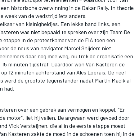
 een historische overwinning in de Dakar Rally. In theorie
te week van de wedstrijd iets anders.
elkaar van kleinigheidjes. Een lekke band links, een
asteren was niet bepaald te spreken over zijn Team De
de etappe in de protestkamer van de FIA toen een
oor de neus van navigator Marcel Snijders niet
elnemers daar nog mee weg, nu trok de organisatie een
 15 minuten tijdstraf. Daardoor won Van Kasteren de
j op 12 minuten achterstand van Ales Loprais. De neef
is werd de grootste tegenstander nadat Martin Macik al
n had.
asteren over een gebrek aan vermogen en koppel. “Er
 de motor”, liet hij vallen. De argwaan werd gevoed door
nd Vick Versteijnen, die al in de eerste etappe moest
Van Kasteren zakte de moed in de schoenen toen hij in de