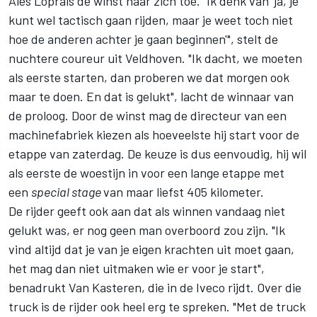
Ales Loprais de winst naar zich toe. "Ik denk van 'ja, je
kunt wel tactisch gaan rijden, maar je weet toch niet
hoe de anderen achter je gaan beginnen'", stelt de
nuchtere coureur uit Veldhoven. "Ik dacht, we moeten
als eerste starten, dan proberen we dat morgen ook
maar te doen. En dat is gelukt", lacht de winnaar van
de proloog. Door de winst mag de directeur van een
machinefabriek kiezen als hoeveelste hij start voor de
etappe van zaterdag. De keuze is dus eenvoudig, hij wil
als eerste de woestijn in voor een lange etappe met
een
special stage
van maar liefst 405 kilometer.
De rijder geeft ook aan dat als winnen vandaag niet
gelukt was, er nog geen man overboord zou zijn. "Ik
vind altijd dat je van je eigen krachten uit moet gaan,
het mag dan niet uitmaken wie er voor je start",
benadrukt Van Kasteren, die in de Iveco rijdt. Over die
truck is de rijder ook heel erg te spreken. "Met de truck