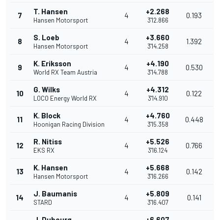
T. Hansen
+2.268
7
4
0.193
Hansen Motorsport
3'12.866
S. Loeb
+3.660
8
4
1.392
Hansen Motorsport
3'14.258
K. Eriksson
+4.190
9
4
0.530
World RX Team Austria
3'14.788
G. Wilks
+4.312
10
4
0.122
LOCO Energy World RX
3'14.910
K. Block
+4.760
11
4
0.448
Hoonigan Racing Division
3'15.358
R. Nitiss
+5.526
12
4
0.766
EKS RX
3'16.124
K. Hansen
+5.668
13
4
0.142
Hansen Motorsport
3'16.266
J. Baumanis
+5.809
14
4
0.141
STARD
3'16.407
J. Dubourg
+6.607