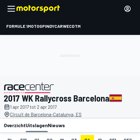
FORMULE 1
MOTOGP
INDYCAR
WEC
DTM
2017 WK Rallycross Barcelona
gepresenteerd door
1 apr 2017 tot 2 apr 2017
Circuit de Barcelona-Catalunya, ES
Overzicht
Uitslagen
Nieuws
DL
FIP
Q1
Q2
W
Q3
Q4
IP
SF1
SF2