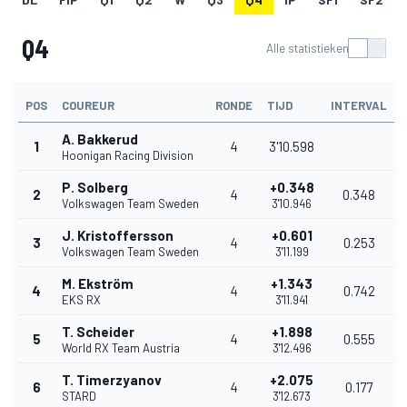
Q4
Alle statistieken
POS
COUREUR
RONDE
TIJD
INTERVAL
A. Bakkerud
1
4
3'10.598
Hoonigan Racing Division
P. Solberg
+0.348
2
4
0.348
Volkswagen Team Sweden
3'10.946
J. Kristoffersson
+0.601
3
4
0.253
Volkswagen Team Sweden
3'11.199
M. Ekström
+1.343
4
4
0.742
EKS RX
3'11.941
T. Scheider
+1.898
5
4
0.555
World RX Team Austria
3'12.496
T. Timerzyanov
+2.075
6
4
0.177
STARD
3'12.673