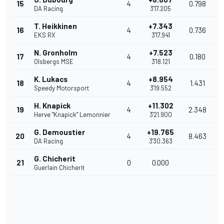
15
4
0.798
DA Racing
3'17.205
T. Heikkinen
+7.343
16
4
0.736
EKS RX
3'17.941
N. Gronholm
+7.523
17
4
0.180
Olsbergs MSE
3'18.121
K. Lukacs
+8.954
18
4
1.431
Speedy Motorsport
3'19.552
H. Knapick
+11.302
19
4
2.348
Herve "Knapick" Lemonnier
3'21.900
G. Demoustier
+19.765
20
4
8.463
DA Racing
3'30.363
G. Chicherit
21
0
0.000
Guerlain Chicherit