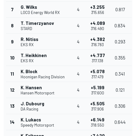
G. Wilks
+3.255
7
4
0.817
LOCO Energy World RX
3'15.656
T. Timerzyanov
+4.089
8
4
0.834
STARD
3'16.490
R. Nitiss
+4.382
9
4
0.293
EKS RX
3'16.783
T. Heikkinen
+4.737
10
4
0.355
EKS RX
3'17.138
K. Block
+5.078
11
4
0.341
Hoonigan Racing Division
3'17.479
K. Hansen
+5.199
12
4
0.121
Hansen Motorsport
3'17.600
J. Dubourg
+5.505
13
4
0.306
DA Racing
3'17.906
K. Lukacs
+6.149
14
4
0.644
Speedy Motorsport
3'18.550
K. Eriksson
+7.420