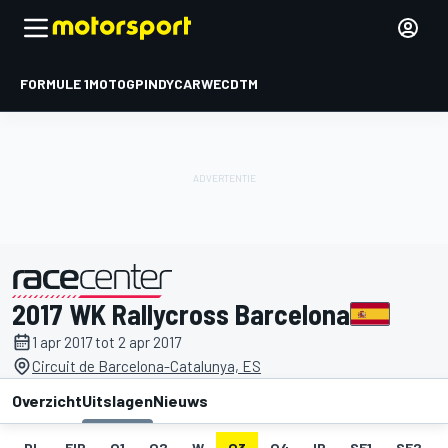
FORMULE 1
MOTOGP
INDYCAR
WEC
DTM
2017 WK Rallycross Barcelona
gepresenteerd door
1 apr 2017 tot 2 apr 2017
Circuit de Barcelona-Catalunya, ES
Overzicht
Uitslagen
Nieuws
DL
FIP
Q1
Q2
W
Q3
Q4
IP
SF1
SF2