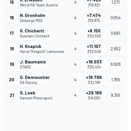
15
4
1.271
World RX Team Austria
3'19.821
N. Gronholm
+7.474
16
4
0.054
Olsbergs MSE
3'19.875
G. Chicherit
+8.155
17
4
0.681
Guerlain Chicherit
3'20.556
H. Knapick
+11.107
18
4
2.952
Herve "Knapick" Lemonnier
3'23.508
J. Baumanis
+18.033
19
4
6.926
STARD
3'30.434
G. Demoustier
+19.798
20
4
1.765
DA Racing
3'32.199
S. Loeb
+29.189
21
4
9.391
Hansen Motorsport
3'41.590