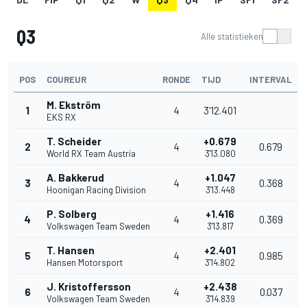
Q3
Alle statistieken
POS
COUREUR
RONDE
TIJD
INTERVAL
M. Ekström
1
4
3'12.401
EKS RX
T. Scheider
+0.679
2
4
0.679
World RX Team Austria
3'13.080
A. Bakkerud
+1.047
3
4
0.368
Hoonigan Racing Division
3'13.448
P. Solberg
+1.416
4
4
0.369
Volkswagen Team Sweden
3'13.817
T. Hansen
+2.401
5
4
0.985
Hansen Motorsport
3'14.802
J. Kristoffersson
+2.438
6
4
0.037
Volkswagen Team Sweden
3'14.839