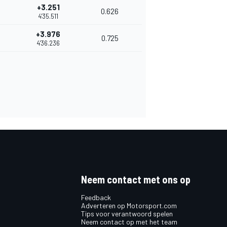
+3.251
0.626
4'35.511
+3.976
0.725
4'36.236
Neem contact met ons op
Feedback
Adverteren op Motorsport.com
Tips voor verantwoord spelen
Neem contact op met het team