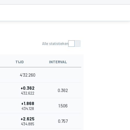
Alle statistieken
TIJD
INTERVAL
4'32.260
+0.362
0.362
4'32.622
+1.868
1.506
4'34.128
+2.625
0.757
4'34.885