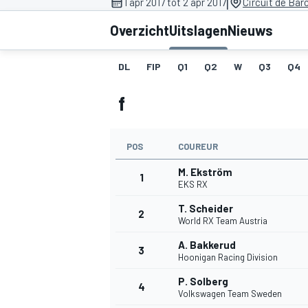
|
1 apr 2017 tot 2 apr 2017
Circuit de Bar
Overzicht
Uitslagen
Nieuws
DL
FIP
Q1
Q2
W
Q3
Q4
f
POS
COUREUR
MOTOGP
M. Ekström
1
EKS RX
T. Scheider
2
World RX Team Austria
A. Bakkerud
3
Hoonigan Racing Division
P. Solberg
4
Volkswagen Team Sweden