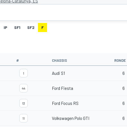
celona-Catalunya, ES
IP
SF1
SF2
F
#
CHASSIS
RONDE
Audi S1
6
1
Ford Fiesta
6
44
Ford Focus RS
6
13
Volkswagen Polo GTI
6
11