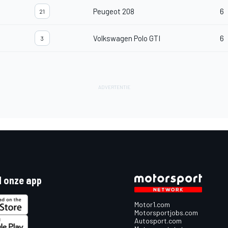
Peugeot 208
6
21
Volkswagen Polo GTI
6
3
 onze app
Motor1.com
Motorsportjobs.com
Autosport.com