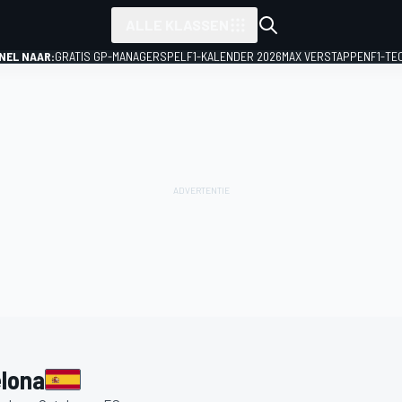
ALLE KLASSEN
NEL NAAR:
GRATIS GP-MANAGERSPEL
F1-KALENDER 2026
MAX VERSTAPPEN
F1-TE
elona