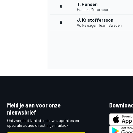
T. Hansen
5
Hansen Motorsport
J. Kristoffersson
6
INDYCAR
Volkswagen Team Sweden
Meld je aan voor onze
Download
nieuwsbrief
WEC
DTM
Ontvang het laatste nieuws, updates en
speciale acties direct in je mailbox.