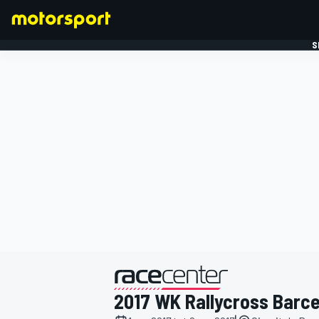
S
FORMULE 1
gepresenteerd door
2017 WK Rallycross Barc