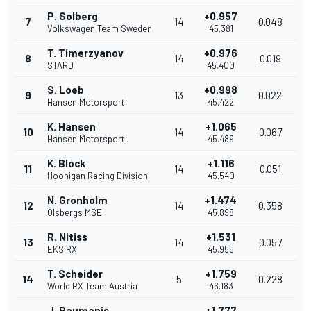
P. Solberg
+0.957
7
14
0.048
Volkswagen Team Sweden
45.381
T. Timerzyanov
+0.976
8
14
0.019
STARD
45.400
S. Loeb
+0.998
9
13
0.022
Hansen Motorsport
45.422
K. Hansen
+1.065
10
14
0.067
Hansen Motorsport
45.489
K. Block
+1.116
11
14
0.051
Hoonigan Racing Division
45.540
N. Gronholm
+1.474
12
14
0.358
Olsbergs MSE
45.898
R. Nitiss
+1.531
13
14
0.057
EKS RX
45.955
T. Scheider
+1.759
14
5
0.228
World RX Team Austria
46.183
J. Baumanis
+1.777