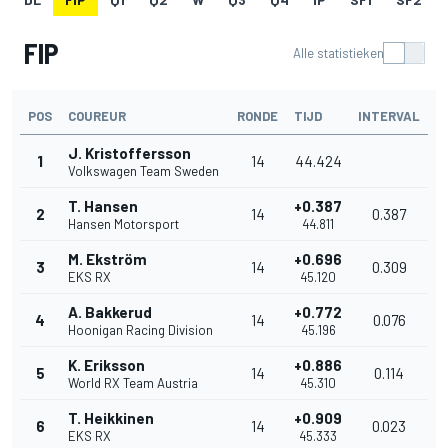
FIP
Alle statistieken
POS
COUREUR
RONDE
TIJD
INTERVAL
J. Kristoffersson
1
14
44.424
Volkswagen Team Sweden
T. Hansen
+0.387
2
14
0.387
Hansen Motorsport
44.811
M. Ekström
+0.696
3
14
0.309
EKS RX
45.120
A. Bakkerud
+0.772
4
14
0.076
Hoonigan Racing Division
45.196
K. Eriksson
+0.886
5
14
0.114
World RX Team Austria
45.310
T. Heikkinen
+0.909
6
14
0.023
EKS RX
45.333