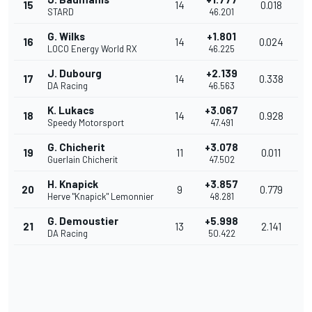
15
14
0.018
STARD
46.201
G. Wilks
+1.801
16
14
0.024
LOCO Energy World RX
46.225
J. Dubourg
+2.139
17
14
0.338
DA Racing
46.563
K. Lukacs
+3.067
18
14
0.928
Speedy Motorsport
47.491
G. Chicherit
+3.078
19
11
0.011
Guerlain Chicherit
47.502
H. Knapick
+3.857
20
9
0.779
Herve "Knapick" Lemonnier
48.281
G. Demoustier
+5.998
21
13
2.141
DA Racing
50.422