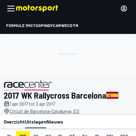
FORMULE 1
MOTOGP
INDYCAR
WEC
DTM
2017 WK Rallycross Barcelona
gepresenteerd door
1 apr 2017 tot 2 apr 2017
Circuit de Barcelona-Catalunya, ES
Overzicht
Uitslagen
Nieuws
DL
FIP
Q1
Q2
W
Q3
Q4
IP
SF1
SF2