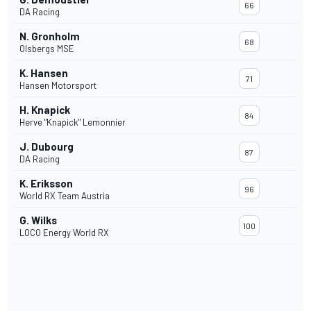
66
DA Racing
N. Gronholm
68
Olsbergs MSE
K. Hansen
71
Hansen Motorsport
H. Knapick
84
Herve "Knapick" Lemonnier
J. Dubourg
87
DA Racing
K. Eriksson
96
World RX Team Austria
G. Wilks
100
LOCO Energy World RX