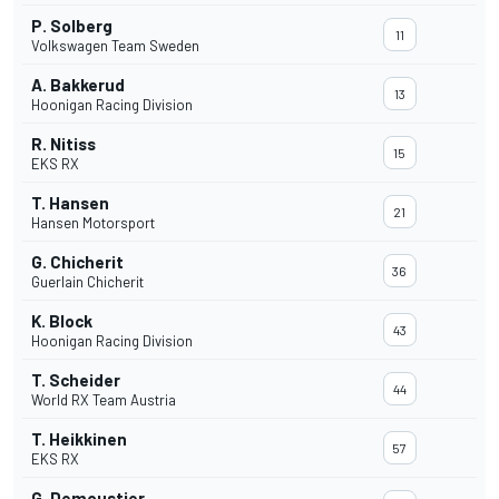
P. Solberg
11
Volkswagen Team Sweden
A. Bakkerud
13
Hoonigan Racing Division
R. Nitiss
15
EKS RX
T. Hansen
21
Hansen Motorsport
G. Chicherit
36
Guerlain Chicherit
K. Block
43
Hoonigan Racing Division
T. Scheider
44
World RX Team Austria
T. Heikkinen
57
EKS RX
G. Demoustier