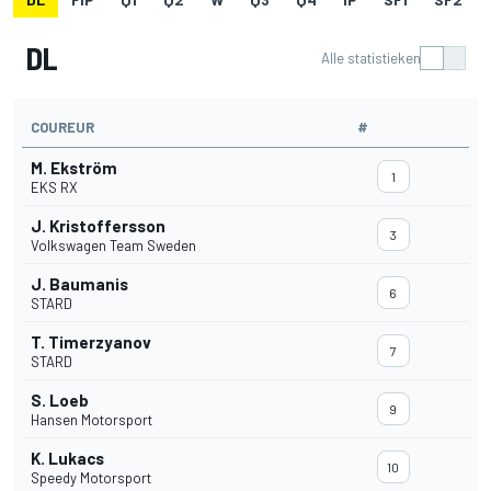
DL
Alle statistieken
COUREUR
#
M. Ekström
1
EKS RX
J. Kristoffersson
3
Volkswagen Team Sweden
J. Baumanis
6
STARD
T. Timerzyanov
7
STARD
S. Loeb
9
Hansen Motorsport
K. Lukacs
10
Speedy Motorsport