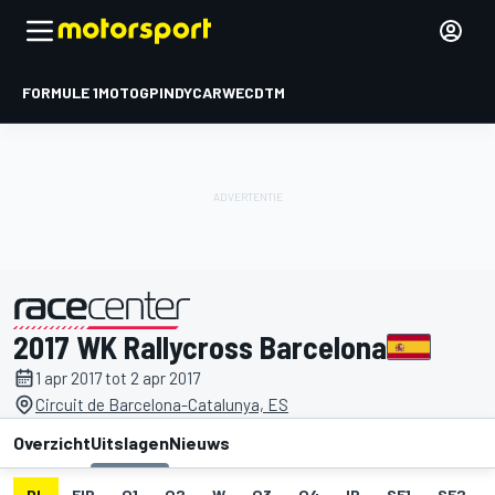
FORMULE 1
MOTOGP
INDYCAR
WEC
DTM
2017 WK Rallycross Barcelona
gepresenteerd door
1 apr 2017 tot 2 apr 2017
Circuit de Barcelona-Catalunya, ES
Overzicht
Uitslagen
Nieuws
DL
FIP
Q1
Q2
W
Q3
Q4
IP
SF1
SF2