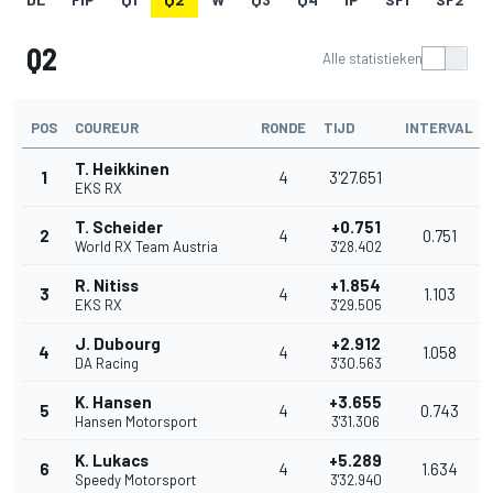
Q2
Alle statistieken
POS
COUREUR
RONDE
TIJD
INTERVAL
T. Heikkinen
1
4
3'27.651
EKS RX
T. Scheider
+0.751
2
4
0.751
World RX Team Austria
3'28.402
R. Nitiss
+1.854
3
4
1.103
EKS RX
3'29.505
J. Dubourg
+2.912
4
4
1.058
DA Racing
3'30.563
K. Hansen
+3.655
5
4
0.743
Hansen Motorsport
3'31.306
K. Lukacs
+5.289
6
4
1.634
Speedy Motorsport
3'32.940