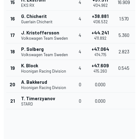
15
4
16.909
EKS RX
4'04.962
G. Chicherit
+38.881
16
4
1.570
Guerlain Chicherit
4'06.532
J. Kristoffersson
+44.241
17
4
5.360
Volkswagen Team Sweden
4'11.892
P. Solberg
+47.064
18
4
2.823
Volkswagen Team Sweden
4'14.715
K. Block
+47.609
19
4
0.545
Hoonigan Racing Division
4'15.260
A. Bakkerud
20
0
0.000
Hoonigan Racing Division
T. Timerzyanov
21
0
0.000
STARD