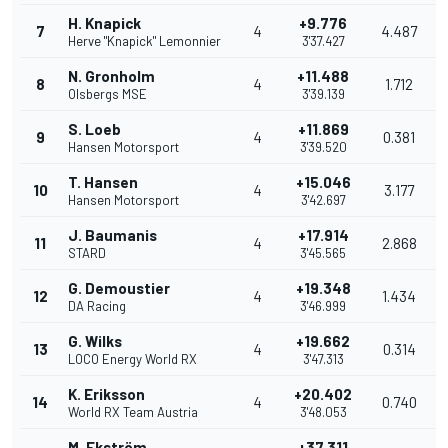
H. Knapick
+9.776
7
4
4.487
Herve "Knapick" Lemonnier
3'37.427
N. Gronholm
+11.488
8
4
1.712
Olsbergs MSE
3'39.139
S. Loeb
+11.869
9
4
0.381
Hansen Motorsport
3'39.520
T. Hansen
+15.046
10
4
3.177
Hansen Motorsport
3'42.697
J. Baumanis
+17.914
11
4
2.868
STARD
3'45.565
G. Demoustier
+19.348
12
4
1.434
DA Racing
3'46.999
G. Wilks
+19.662
13
4
0.314
LOCO Energy World RX
3'47.313
K. Eriksson
+20.402
14
4
0.740
World RX Team Austria
3'48.053
M. Ekström
+37.311