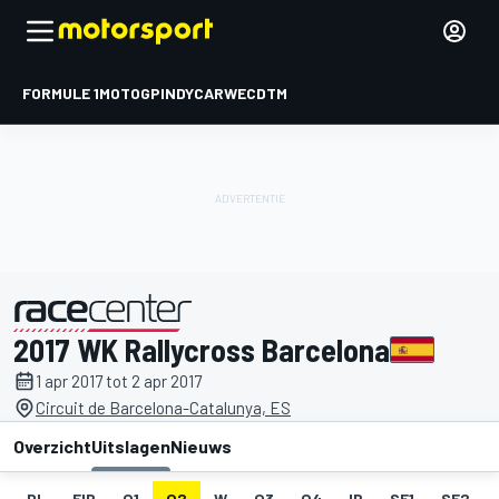
FORMULE 1
MOTOGP
INDYCAR
WEC
DTM
2017 WK Rallycross Barcelona
gepresenteerd door
1 apr 2017 tot 2 apr 2017
Circuit de Barcelona-Catalunya, ES
Overzicht
Uitslagen
Nieuws
DL
FIP
Q1
Q2
W
Q3
Q4
IP
SF1
SF2