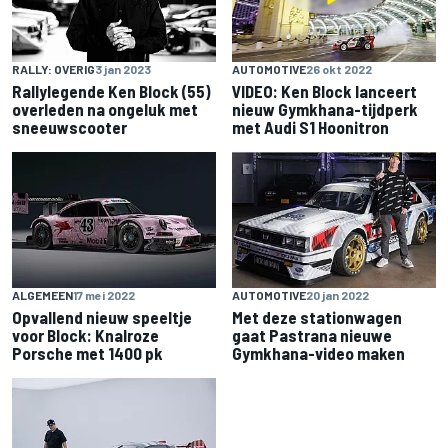
RALLY: OVERIG
3 jan 2023
AUTOMOTIVE
26 okt 2022
Rallylegende Ken Block (55)
VIDEO: Ken Block lanceert
overleden na ongeluk met
nieuw Gymkhana-tijdperk
sneeuwscooter
met Audi S1 Hoonitron
ALGEMEEN
17 mei 2022
AUTOMOTIVE
20 jan 2022
Opvallend nieuw speeltje
Met deze stationwagen
voor Block: Knalroze
gaat Pastrana nieuwe
Porsche met 1400 pk
Gymkhana-video maken