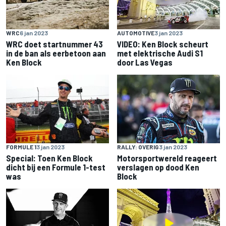
WRC
6 jan 2023
AUTOMOTIVE
3 jan 2023
WRC doet startnummer 43
VIDEO: Ken Block scheurt
in de ban als eerbetoon aan
met elektrische Audi S1
Ken Block
door Las Vegas
FORMULE 1
3 jan 2023
RALLY: OVERIG
3 jan 2023
Special: Toen Ken Block
Motorsportwereld reageert
dicht bij een Formule 1-test
verslagen op dood Ken
was
Block