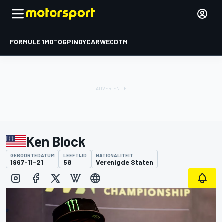
FORMULE 1
MOTOGP
INDYCAR
WEC
DTM
Ken Block
GEBOORTEDATUM
LEEFTIJD
NATIONALITEIT
1967-11-21
58
Verenigde Staten