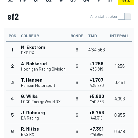
sf2
Alle statistieken
POS
COUREUR
RONDE
TIJD
INTERVAL
M. Ekström
1
6
4'34.563
EKS RX
A. Bakkerud
+1.256
2
6
1.256
Hoonigan Racing Division
4'35.819
T. Hansen
+1.707
3
6
0.451
Hansen Motorsport
4'36.270
G. Wilks
+5.800
4
6
4.093
LOCO Energy World RX
4'40.363
J. Dubourg
+6.753
5
6
0.953
DA Racing
4'41.316
R. Nitiss
+7.391
6
6
0.638
EKS RX
4'41.954