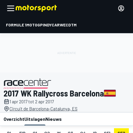
FORMULE 1
MOTOGP
INDYCAR
WEC
DTM
2017 WK Rallycross Barcelona
gepresenteerd door
1 apr 2017 tot 2 apr 2017
Circuit de Barcelona-Catalunya, ES
Overzicht
Uitslagen
Nieuws
DL
FIP
Q1
Q2
W
Q3
Q4
IP
SF1
SF2