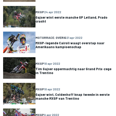
MXGP
24 apr 2022
Gajser wint eerste manche GP Letland, Prado
crasht
MOTORRACE: OVERIG
21 apr 2022
MXGP-legende Cairoli waagt overstap naar
Amerikaans kampioenschap
MXGP
10 apr 2022
Tim Gajser oppermachtig naar Grand Prix-zege
in Trentino
MXGP
10 apr 2022
Gajser wint, Coldenhoff knap tweede in eerste
manche MXGP van Trentino
MXGP
9 apr 2022