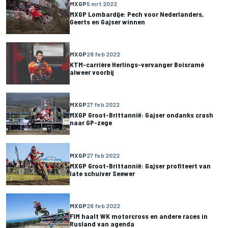
MXGP
5 mrt 2022
MXGP Lombardije: Pech voor Nederlanders,
Geerts en Gajser winnen
MXGP
28 feb 2022
KTM-carrière Herlings-vervanger Boisramé
alweer voorbij
MXGP
27 feb 2022
MXGP Groot-Brittannië: Gajser ondanks crash
naar GP-zege
MXGP
27 feb 2022
MXGP Groot-Brittannië: Gajser profiteert van
late schuiver Seewer
MXGP
26 feb 2022
FIM haalt WK motorcross en andere races in
Rusland van agenda