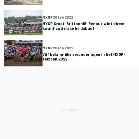
MXGP
26 feb 2022
MXGP Groot-Brittannië: Renaux wint direct
kwalificatierace bij debuut
MXGP
26 feb 2022
Vijf belangrijke veranderingen in het MXGP-
seizoen 2022