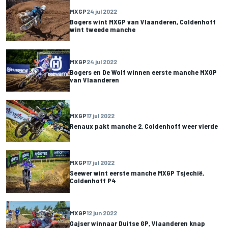
MXGP
24 jul 2022
Bogers wint MXGP van Vlaanderen, Coldenhoff
wint tweede manche
MXGP
24 jul 2022
Bogers en De Wolf winnen eerste manche MXGP
van Vlaanderen
MXGP
17 jul 2022
Renaux pakt manche 2, Coldenhoff weer vierde
MXGP
17 jul 2022
Seewer wint eerste manche MXGP Tsjechië,
Coldenhoff P4
MXGP
12 jun 2022
Gajser winnaar Duitse GP, Vlaanderen knap