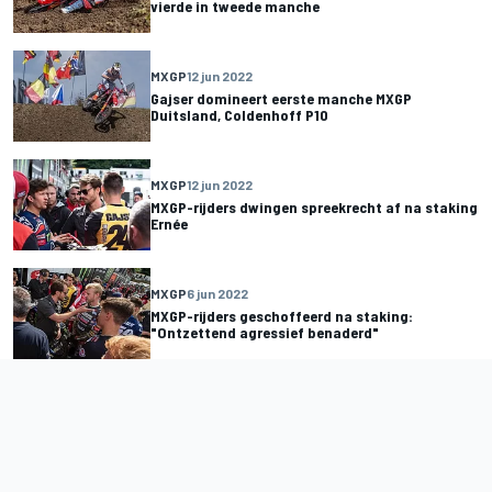
vierde in tweede manche
MXGP
12 jun 2022
Gajser domineert eerste manche MXGP
Duitsland, Coldenhoff P10
MXGP
12 jun 2022
MXGP-rijders dwingen spreekrecht af na staking
Ernée
MXGP
6 jun 2022
MXGP-rijders geschoffeerd na staking:
"Ontzettend agressief benaderd"