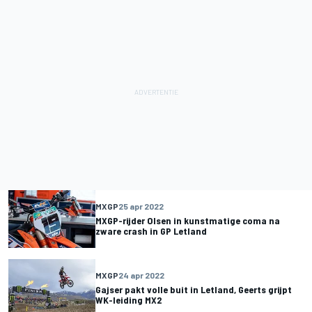
MXGP
25 apr 2022
MXGP-rijder Olsen in kunstmatige coma na
zware crash in GP Letland
MXGP
24 apr 2022
Gajser pakt volle buit in Letland, Geerts grijpt
WK-leiding MX2