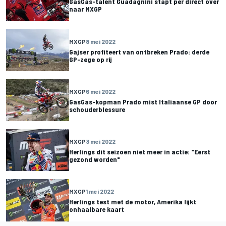
GasGas-talent Guadagnini stapt per direct over
naar MXGP
MXGP
8 mei 2022
Gajser profiteert van ontbreken Prado: derde
GP-zege op rij
MXGP
6 mei 2022
GasGas-kopman Prado mist Italiaanse GP door
schouderblessure
MXGP
3 mei 2022
Herlings dit seizoen niet meer in actie: "Eerst
gezond worden"
MXGP
1 mei 2022
Herlings test met de motor, Amerika lijkt
onhaalbare kaart