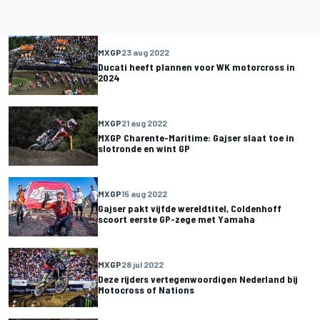
MXGP
23 aug 2022
Ducati heeft plannen voor WK motorcross in
2024
MXGP
21 aug 2022
MXGP Charente-Maritime: Gajser slaat toe in
slotronde en wint GP
MXGP
15 aug 2022
Gajser pakt vijfde wereldtitel, Coldenhoff
scoort eerste GP-zege met Yamaha
MXGP
28 jul 2022
Deze rijders vertegenwoordigen Nederland bij
Motocross of Nations