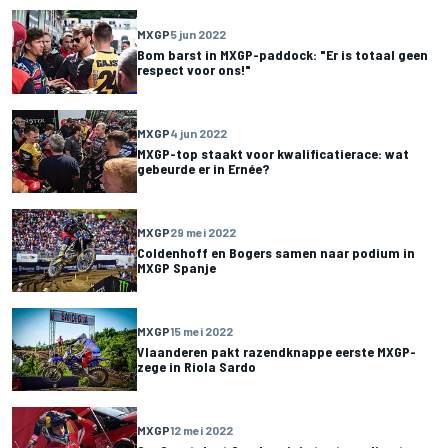
MXGP
5 jun 2022
Bom barst in MXGP-paddock: "Er is totaal geen
respect voor ons!"
MXGP
4 jun 2022
MXGP-top staakt voor kwalificatierace: wat
gebeurde er in Ernée?
MXGP
29 mei 2022
Coldenhoff en Bogers samen naar podium in
MXGP Spanje
MXGP
15 mei 2022
Vlaanderen pakt razendknappe eerste MXGP-
zege in Riola Sardo
MXGP
12 mei 2022