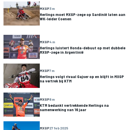
MXGP
3 m
Herlings moet MXGP-zege op Sardinië laten aan
WK-leider Coenen
MXGP
4 m
Herlings luistert Honda-debuut op met dubbele
MXGP-zege in Argentinië
MXGP
7 m
Herlings volgt rivaal Gajser op en blijft in MXGP
na vertrek bij KTM
MXGP
8 m
KTM bedankt vertrekkende Herlings na
samenwerking van 16 jaar
MXGP
27 feb 2025