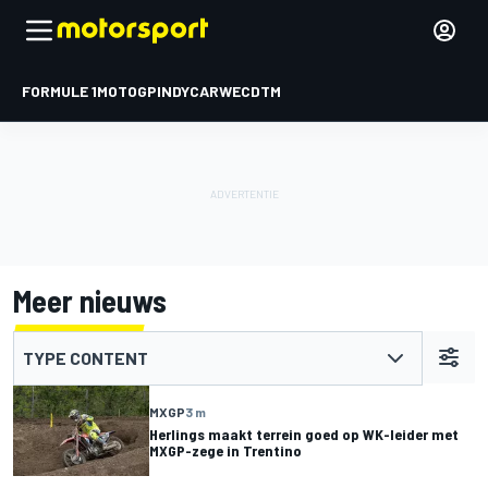
FORMULE 1
MOTOGP
INDYCAR
WEC
DTM
Meer nieuws
TYPE CONTENT
MXGP
3 m
Herlings maakt terrein goed op WK-leider met
MXGP-zege in Trentino