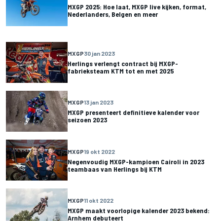
MXGP 2025: Hoe laat, MXGP live kijken, format,
Nederlanders, Belgen en meer
MXGP
30 jan 2023
Herlings verlengt contract bij MXGP-
fabrieksteam KTM tot en met 2025
MXGP
13 jan 2023
MXGP presenteert definitieve kalender voor
seizoen 2023
MXGP
19 okt 2022
Negenvoudig MXGP-kampioen Cairoli in 2023
teambaas van Herlings bij KTM
MXGP
11 okt 2022
MXGP maakt voorlopige kalender 2023 bekend:
Arnhem debuteert