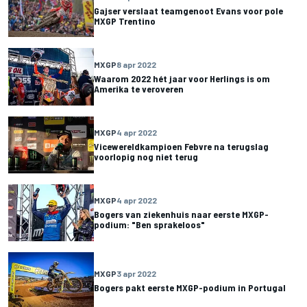
Gajser verslaat teamgenoot Evans voor pole
MXGP Trentino
MXGP
8 apr 2022
Waarom 2022 hét jaar voor Herlings is om
Amerika te veroveren
MXGP
4 apr 2022
Vicewereldkampioen Febvre na terugslag
voorlopig nog niet terug
MXGP
4 apr 2022
Bogers van ziekenhuis naar eerste MXGP-
podium: "Ben sprakeloos"
MXGP
3 apr 2022
Bogers pakt eerste MXGP-podium in Portugal