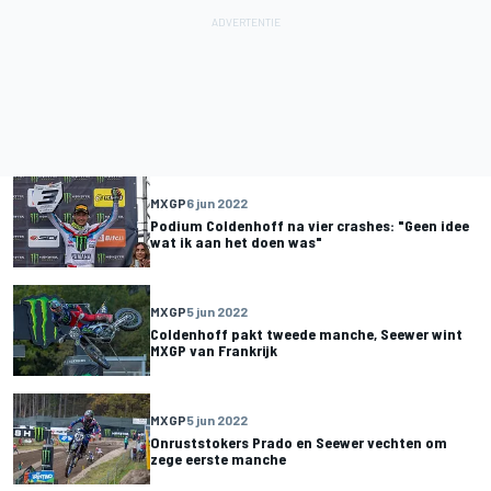
MXGP
6 jun 2022
Podium Coldenhoff na vier crashes: "Geen idee
wat ik aan het doen was"
MXGP
5 jun 2022
Coldenhoff pakt tweede manche, Seewer wint
MXGP van Frankrijk
MXGP
5 jun 2022
Onruststokers Prado en Seewer vechten om
zege eerste manche