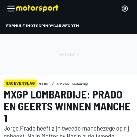
FORMULE 1
MOTOGP
INDYCAR
WEC
DTM
RACEVERSLAG
MXGP
GP van Lombardije
MXGP LOMBARDIJE: PRADO
EN GEERTS WINNEN MANCHE
1
Jorge Prado heeft zijn tweede manchezege op rij
geboekt. Na in Matterley Basin al de tweede