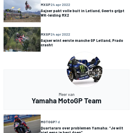
MXGP
24 apr 2022
Gajser pakt volle buit in Letland, Geerts grijpt
WK-leiding MX2
MXGP
24 apr 2022
Gajser wint eerste manche GP Letland, Prado
crasht
Meer van
Yamaha MotoGP Team
MOTOGP
7 d
Quartararo over problemen Yamaha: “Je wilt
niet eens je best doen”