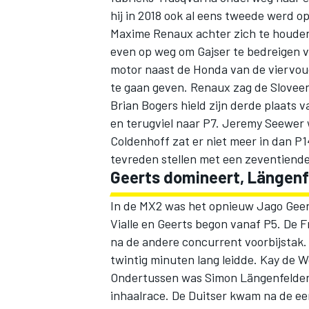
hij in 2018 ook al eens tweede werd o
Maxime Renaux achter zich te houden
even op weg om Gajser te bedreigen v
motor naast de Honda van de viervou
te gaan geven. Renaux zag de Sloveen
Brian Bogers hield zijn derde plaats v
en terugviel naar P7. Jeremy Seewer 
Coldenhoff zat er niet meer in dan P1
tevreden stellen met een zeventiende
Geerts domineert, Längenf
In de MX2 was het opnieuw Jago Geer
Vialle en Geerts begon vanaf P5. De 
na de andere concurrent voorbijstak.
twintig minuten lang leidde. Kay de W
Ondertussen was Simon Längenfelder 
inhaalrace. De Duitser kwam na de ee