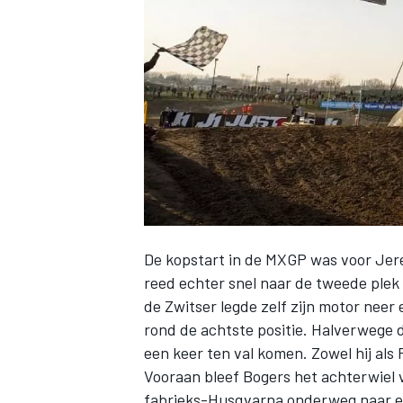
INDYCAR
De kopstart in de MXGP was voor Jer
reed echter snel naar de tweede plek 
de Zwitser legde zelf zijn motor neer
rond de achtste positie. Halverwege 
WEC
DTM
een keer ten val komen. Zowel hij als
Vooraan bleef Bogers het achterwiel 
fabrieks-Husqvarna onderweg naar ee