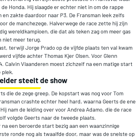
p de Honda. Hij slaagde er echter niet in om de rappe
 en zakte daardoor naar P3. De Fransman leek zelfs
oor de manchezege. Halverwege de race zette hij zijn
dig wereldkampioen, die dat als teken zag om meer gas
 niet meer terug.
ast, terwijl Jorge Prado op de vijfde plaats ten val kwam
werd vijfde achter Thomas Kjer Olsen. Voor Glenn
4. Calvin Vlaanderen moest zichzelf na een matige start
 plek.
elder steelt de show
ts die de zege greep. De kopstart was nog voor Tom
Fransman crashte echter heel hard, waarna Geerts de ene
 Hij nam de leiding over voor Andrea Adamo, die de race
olf volgde Geerts naar de tweede plaats.
na een beroerde start bezig aan een waanzinnige
rste ronde nog als twaalfde door, maar was de snelste op