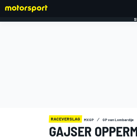
S
FORMULE 1
RACEVERSLAG
MXGP
GP van Lombardije
GAJSER OPPERM