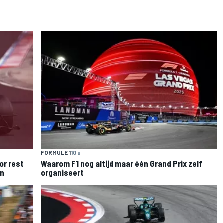
FORMULE 1
10 u
or rest
Waarom F1 nog altijd maar één Grand Prix zelf
en
organiseert