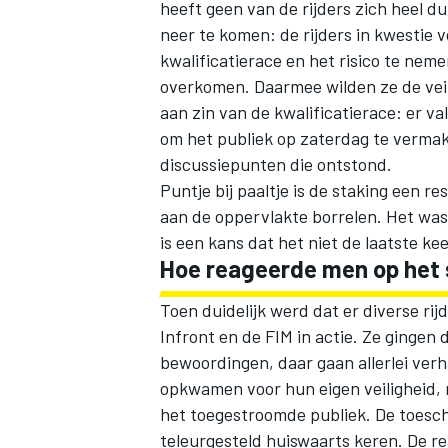
heeft geen van de rijders zich heel dui
neer te komen: de rijders in kwestie 
kwalificatierace en het risico te nem
overkomen. Daarmee wilden ze de veil
aan zin van de kwalificatierace: er v
om het publiek op zaterdag te verma
discussiepunten die ontstond.
MEER RACEKLASSEN
Puntje bij paaltje is de staking een re
aan de oppervlakte borrelen. Het was
is een kans dat het niet de laatste kee
Hoe reageerde men op het
Toen duidelijk werd dat er diverse ri
Infront en de FIM in actie. Ze gingen
bewoordingen, daar gaan allerlei verh
opkwamen voor hun eigen veiligheid,
het toegestroomde publiek. De toesc
teleurgesteld huiswaarts keren. De re