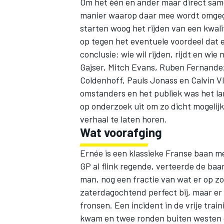
Om het één en ander maar direct samen
manier waarop daar mee wordt omgegaan
starten woog het rijden van een kwalif
op tegen het eventuele voordeel dat e
conclusie: wie wil rijden, rijdt en wie 
Gajser, Mitch Evans, Ruben Fernande
Coldenhoff, Pauls Jonass en Calvin Vl
omstanders en het publiek was het la
op onderzoek uit om zo dicht mogelij
verhaal te laten horen.
Wat voorafging
Ernée is een klassieke Franse baan me
GP al flink regende, verteerde de baa
man, nog een fractie van wat er op zo
zaterdagochtend perfect bij, maar e
fronsen. Een incident in de vrije tra
kwam en twee ronden buiten westen op