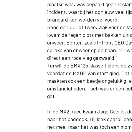
plaatse was, was bepaald geen reclam
incident, waarbij het opnieuw veel tij
brancard kon worden vervoerd.
Rond een uur of twee, vlak voor de s
kwam de regen plots met bakken uit d
onweer. Echter, zoals Infront CEO D
sprake van onweer op de baan: "Er w
direct een rode vlag gezwaaid."
Terwijl de EMX125 klasse tijdens de 
voordat de MXGP van start ging. Dat 
maakten ook een beetje ongelukkig: e
omstandigheden. Toch was er een belan
gaf.
In de MX2-race kwam Jago Geerts, de 
naar het paddock. Hij leek daarbij ee
het mee, maar het was toch een mom