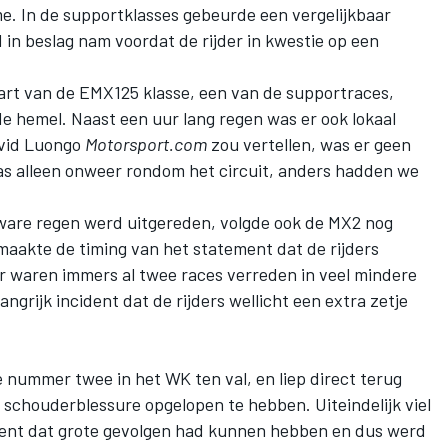
e. In de supportklasses gebeurde een vergelijkbaar
d in beslag nam voordat de rijder in kwestie op een
tart van de EMX125 klasse, een van de supportraces,
e hemel. Naast een uur lang regen was er ook lokaal
avid Luongo
Motorsport.com
zou vertellen, was er geen
as alleen onweer rondom het circuit, anders hadden we
zware regen werd uitgereden, volgde ook de MX2 nog
maakte de timing van het statement dat de rijders
r waren immers al twee races verreden in veel mindere
grijk incident dat de rijders wellicht een extra zetje
nummer twee in het WK ten val, en liep direct terug
n schouderblessure opgelopen te hebben. Uiteindelijk viel
ent dat grote gevolgen had kunnen hebben en dus werd