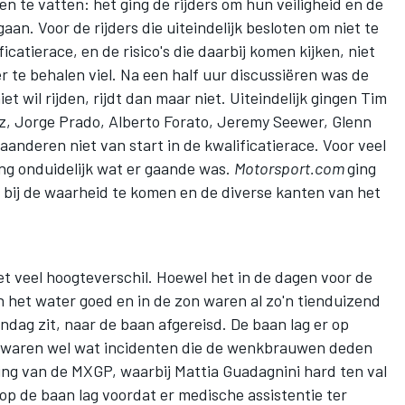
 te vatten: het ging de rijders om hun veiligheid en de
. Voor de rijders die uiteindelijk besloten om niet te
icatierace, en de risico's die daarbij komen kijken, niet
r te behalen viel. Na een half uur discussiëren was de
niet wil rijden, rijdt dan maar niet. Uiteindelijk gingen Tim
z, Jorge Prado, Alberto Forato, Jeremy Seewer, Glenn
aanderen niet van start in de kwalificatierace. Voor veel
ng onduidelijk wat er gaande was.
Motorsport.com
ging
k bij de waarheid te komen en de diverse kanten van het
t veel hoogteverschil. Hoewel het in de dagen voor de
n het water goed en in de zon waren al zo'n tienduizend
ndag zit, naar de baan afgereisd. De baan lag er op
r waren wel wat incidenten die de wenkbrauwen deden
ining van de MXGP, waarbij Mattia Guadagnini hard ten val
 de baan lag voordat er medische assistentie ter