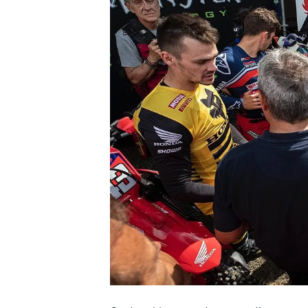
INDYCAR
WEC
DTM