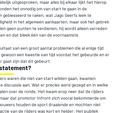
delijk uitgesproken, maar alles bij elkaar lijkt het hierop
vonden het onnodig om van start te gaan in de
en geblesseerd te raken, wat Jago Geerts leek te
igheid in het algemeen aankaarten, maar ook het gebrek
allen geen punten te verdienen, hij wordt alleen verreden
ken en dat bleek één van de voornaamste
sultaat van een groot aantal problemen die al enige tijd
 gewoon een kwestie van tijd voordat het gebeurde en er
r gaat zijn dat dit gebeurt.
 statement?
jders waren die niet van start wilden gaan, kwamen
 de discussie aan. Wat er precies werd gezegd en in welke
alen over de ronde. Het kwam erop neer dat de rijders
 maar dat promotor Infront zich vooral bekommerde om
houwers houden de sport draaiende en mochten niet
actie van de rijders was kort en helder: Het publiek