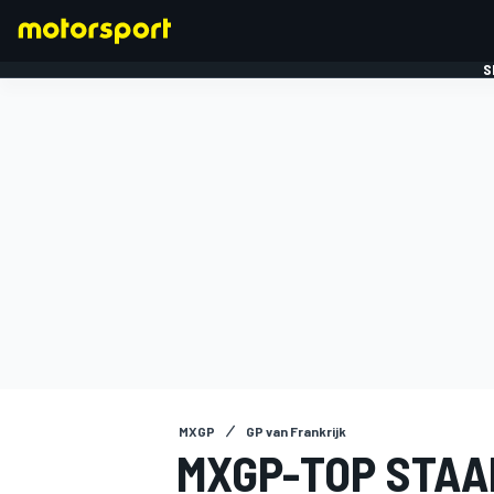
S
FORMULE 1
MXGP
GP van Frankrijk
MXGP-TOP STAA