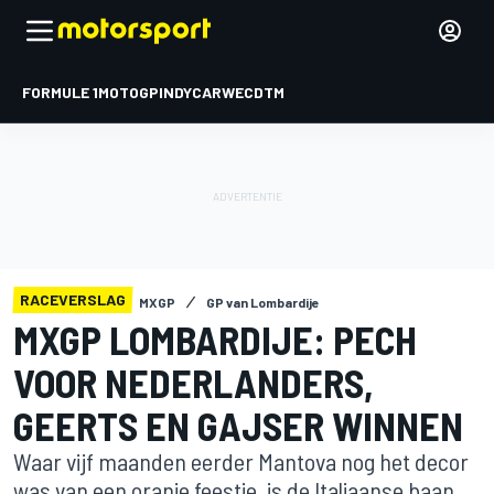
FORMULE 1
MOTOGP
INDYCAR
WEC
DTM
RACEVERSLAG
MXGP
GP van Lombardije
MXGP LOMBARDIJE: PECH
VOOR NEDERLANDERS,
GEERTS EN GAJSER WINNEN
Waar vijf maanden eerder Mantova nog het decor
was van een oranje feestje, is de Italiaanse baan