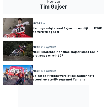
Meer van
Tim Gajser
MXGP
7 m
Herlings volgt rivaal Gajser op en blijft in MXGP
na vertrek bij KTM
MXGP
21 aug 2022
MXGP Charente-Maritime: Gajser slaat toe in
slotronde en wint GP
MXGP
15 aug 2022
Gajser pakt vijfde wereldtitel, Coldenhoff
scoort eerste GP-zege met Yamaha