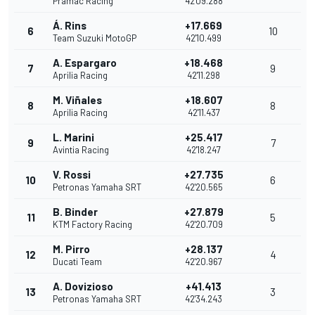
Pramac Racing
42'09.288
Á. Rins
+17.669
6
10
Team Suzuki MotoGP
42'10.499
A. Espargaro
+18.468
7
9
Aprilia Racing
42'11.298
M. Viñales
+18.607
8
8
Aprilia Racing
42'11.437
L. Marini
+25.417
9
7
Avintia Racing
42'18.247
V. Rossi
+27.735
10
6
Petronas Yamaha SRT
42'20.565
B. Binder
+27.879
11
5
KTM Factory Racing
42'20.709
M. Pirro
+28.137
12
4
Ducati Team
42'20.967
A. Dovizioso
+41.413
13
3
Petronas Yamaha SRT
42'34.243