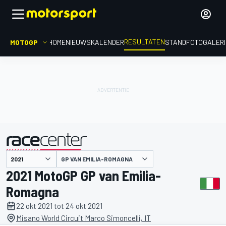
RESULTATEN
MOTOGP
HOME
NIEUWS
KALENDER
STAND
FOTOGALER
GP VAN EMILIA-ROMAGNA
gepresenteerd door
2021 MotoGP GP van Emilia-
Romagna
22 okt 2021 tot 24 okt 2021
Misano World Circuit Marco Simoncelli, IT