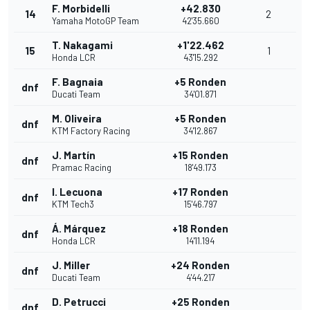
F. Morbidelli
+42.830
14
2
Yamaha MotoGP Team
42'35.660
T. Nakagami
+1'22.462
15
1
Honda LCR
43'15.292
F. Bagnaia
+5 Ronden
dnf
Ducati Team
34'01.871
M. Oliveira
+5 Ronden
dnf
KTM Factory Racing
34'12.867
J. Martín
+15 Ronden
dnf
Pramac Racing
18'49.173
I. Lecuona
+17 Ronden
dnf
KTM Tech3
15'46.797
Á. Márquez
+18 Ronden
dnf
Honda LCR
14'11.194
J. Miller
+24 Ronden
dnf
Ducati Team
4'44.217
D. Petrucci
+25 Ronden
dnf