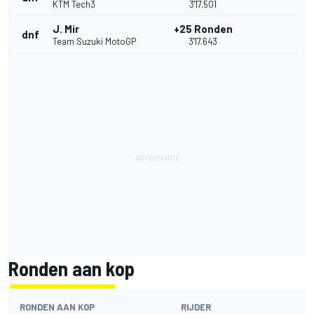
KTM Tech3
3'17.501
J. Mir
+25 Ronden
dnf
Team Suzuki MotoGP
3'17.643
Ronden aan kop
RONDEN AAN KOP
RIJDER