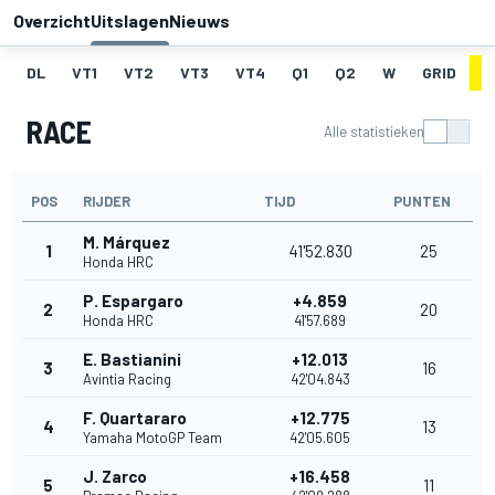
Overzicht
Uitslagen
Nieuws
DL
VT1
VT2
VT3
VT4
Q1
Q2
W
GRID
R
RACE
Alle statistieken
POS
RIJDER
TIJD
PUNTEN
M. Márquez
1
41'52.830
25
Honda HRC
P. Espargaro
+4.859
2
20
Honda HRC
41'57.689
E. Bastianini
+12.013
3
16
Avintia Racing
42'04.843
F. Quartararo
+12.775
4
13
Yamaha MotoGP Team
42'05.605
J. Zarco
+16.458
5
11