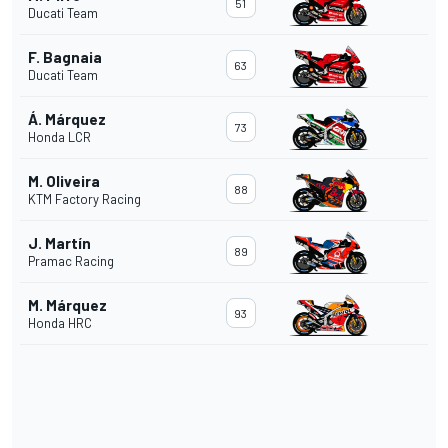
51
Ducati Team
F. Bagnaia
63
Ducati Team
Á. Márquez
73
Honda LCR
M. Oliveira
88
KTM Factory Racing
J. Martín
89
Pramac Racing
M. Márquez
93
Honda HRC