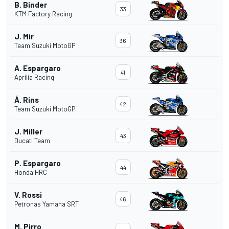
B. Binder
33
KTM Factory Racing
J. Mir
36
Team Suzuki MotoGP
A. Espargaro
41
Aprilia Racing
Á. Rins
42
Team Suzuki MotoGP
J. Miller
43
Ducati Team
P. Espargaro
44
Honda HRC
V. Rossi
46
Petronas Yamaha SRT
M. Pirro