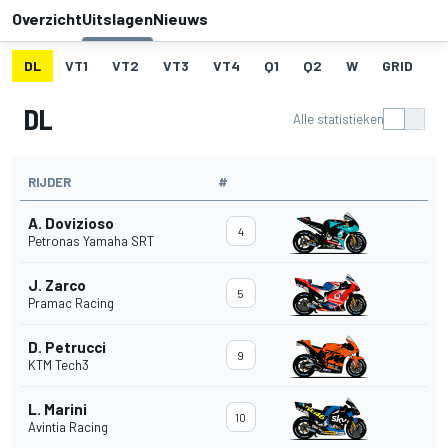
Overzicht
Uitslagen
Nieuws
DL
VT1
VT2
VT3
VT4
Q1
Q2
W
GRID
R
DL
Alle statistieken
RIJDER
#
A. Dovizioso
4
Petronas Yamaha SRT
J. Zarco
5
Pramac Racing
D. Petrucci
9
KTM Tech3
L. Marini
10
Avintia Racing