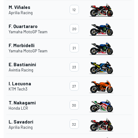
M. Viñales
12
Aprilia Racing
F. Quartararo
20
Yamaha MotoGP Team
F. Morbidelli
21
Yamaha MotoGP Team
E. Bastianini
23
Avintia Racing
I. Lecuona
27
KTM Tech3
T. Nakagami
30
Honda LCR
L. Savadori
32
Aprilia Racing