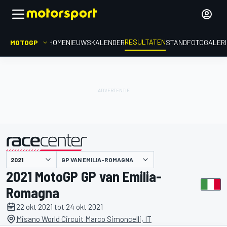
RESULTATEN
MOTOGP
HOME
NIEUWS
KALENDER
STAND
FOTOGALER
GP VAN EMILIA-ROMAGNA
gepresenteerd door
2021 MotoGP GP van Emilia-
Romagna
22 okt 2021 tot 24 okt 2021
Misano World Circuit Marco Simoncelli, IT