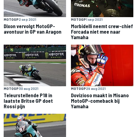
MOTOGP
2 sep 2021
MOTOGP
1 sep 2021
Dixon vervolgt MotoGP-
Morbidelli neemt crew-chief
avontuur in GP van Aragon
Forcada niet mee naar
Yamaha
MOTOGP
30 aug 2021
MOTOGP
29 aug 2021
Teleurstellende P18 in
Dovizioso maakt in Misano
laatste Britse GP doet
MotoGP-comeback bij
Rossi pijn
Yamaha