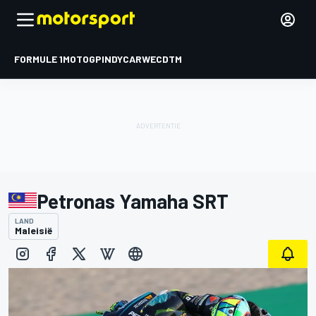
FORMULE 1
MOTOGP
INDYCAR
WEC
DTM
Petronas Yamaha SRT
LAND
Maleisië