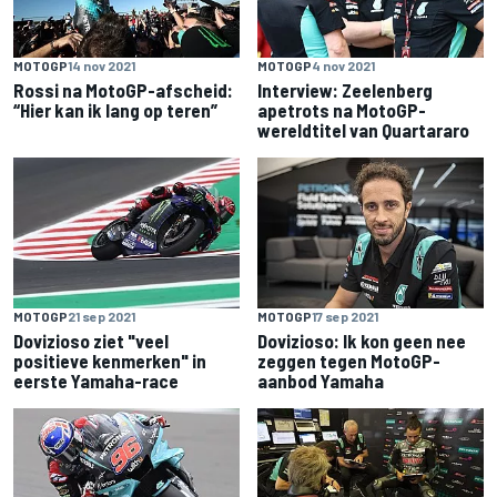
MOTOGP
14 nov 2021
MOTOGP
4 nov 2021
Rossi na MotoGP-afscheid:
Interview: Zeelenberg
“Hier kan ik lang op teren”
apetrots na MotoGP-
wereldtitel van Quartararo
MOTOGP
21 sep 2021
MOTOGP
17 sep 2021
Dovizioso ziet "veel
Dovizioso: Ik kon geen nee
positieve kenmerken" in
zeggen tegen MotoGP-
eerste Yamaha-race
aanbod Yamaha