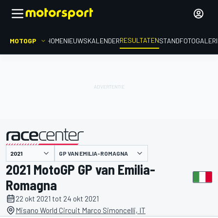
RESULTATEN
MOTOGP
HOME
NIEUWS
KALENDER
STAND
FOTOGALER
GP VAN EMILIA-ROMAGNA
gepresenteerd door
2021 MotoGP GP van Emilia-
Romagna
22 okt 2021 tot 24 okt 2021
Misano World Circuit Marco Simoncelli, IT