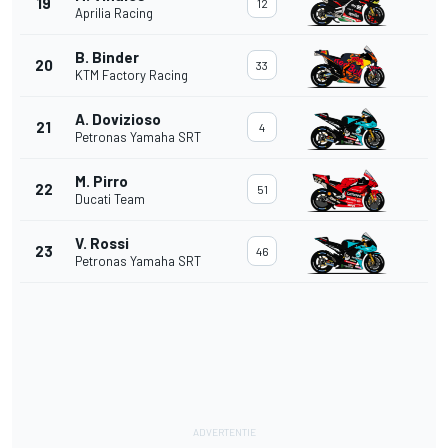
19
12
Aprilia Racing
B. Binder
20
33
KTM Factory Racing
A. Dovizioso
21
4
Petronas Yamaha SRT
M. Pirro
22
51
Ducati Team
V. Rossi
23
46
Petronas Yamaha SRT