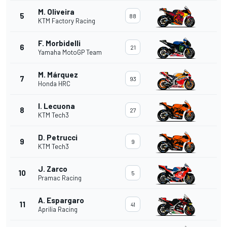
M. Oliveira
5
88
KTM Factory Racing
F. Morbidelli
6
21
Yamaha MotoGP Team
M. Márquez
7
93
Honda HRC
I. Lecuona
8
27
KTM Tech3
D. Petrucci
9
9
KTM Tech3
J. Zarco
10
5
Pramac Racing
A. Espargaro
11
41
Aprilia Racing