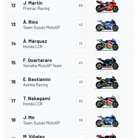
J. Martín
12
89
Pramac Racing
Á. Rins
13
42
Team Suzuki MotoGP
Á. Márquez
14
73
Honda LCR
F. Quartararo
15
20
Yamaha MotoGP Team
E. Bastianini
16
23
Avintia Racing
T. Nakagami
17
30
Honda LCR
J. Mir
18
36
Team Suzuki MotoGP
M. Viñales