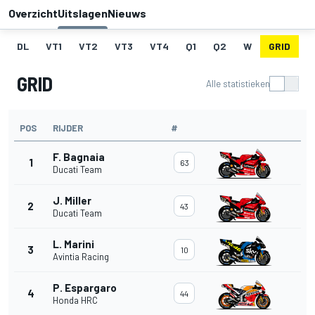
Overzicht
Uitslagen
Nieuws
DL
VT1
VT2
VT3
VT4
Q1
Q2
W
GRID
R
GRID
Alle statistieken
POS
RIJDER
#
F. Bagnaia
1
63
Ducati Team
J. Miller
2
43
Ducati Team
L. Marini
3
10
Avintia Racing
P. Espargaro
4
44
Honda HRC