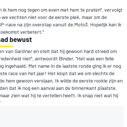
om ik hem nog tegen om even met hem te praten", vervolgt
n we vechten niet voor de eerste plek, maar om de
GP-race na zijn overstap vanuit de Moto3. Hopelijk kan ik
toekomst verbetert."
waad bewust
ken van Gardner en stelt dat hij gewoon hard streed om
vredenheid niet", antwoordt Binder. "Het was een felle
g ingehaald. Met name in de laatste ronde ging ik er nog
ste race van het jaar! Het klopt dat we om slechts de
lde hem gewoon verslaan. Ik wilde de eerste rookie zijn en
reden dat ik nog een aanval aan de binnenkant plaatste,
maar zien wat hij te vertellen heeft. Ik snap niet wat hij
"