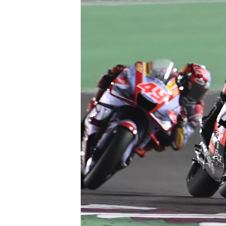
INDYCAR
WEC
DTM