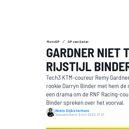
MotoGP
GP van Qatar
GARDNER NIET 
RIJSTIJL BINDE
MOTOGP
Tech3 KTM-coureur Remy Gardner 
rookie Darryn Binder met hem de st
een drama om de RNF Racing-coure
Binder spreken over het voorval.
Niels Dijksterhuis
Gepubliceerd:
8 mrt 2022, 17:01