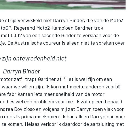
 strijd verwikkeld met Darryn Binder, die van de Moto3
MotoGP. Regerend Moto2-kampioen Gardner trok
or met 0,012 van een seconde Binder te verslaan voor de
tje. De Australische coureur is alleen niet te spreken over
p zijn ontevredenheid niet
Darryn Binder
motor zat", trapt Gardner af. "Het is wel fijn om een
t waar we willen zijn. Ik kon met moeite anderen voorbij
ere fabrikanten iets meer snelheid van de motor
rondjes wel een probleem voor me. Ik zat op een bepaald
drea Dovizioso en volgens mij zat Darryn toen vlak voor
kon denk ik prima meekomen. Ik had alleen Darryn nog voor
te komen. Helaas verloor ik daardoor de aansluiting met