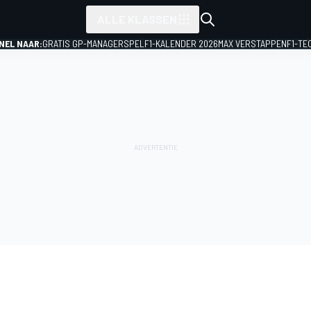
ALLE KLASSEN
NEL NAAR:
GRATIS GP-MANAGERSPEL
F1-KALENDER 2026
MAX VERSTAPPEN
F1-TE