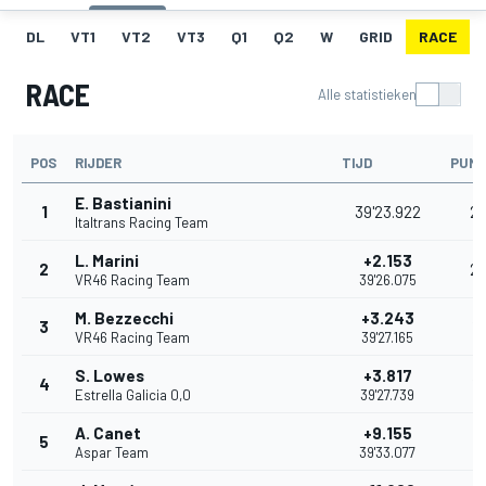
DL
VT1
VT2
VT3
Q1
Q2
W
GRID
RACE
RACE
Alle statistieken
POS
RIJDER
TIJD
PUN
E. Bastianini
1
39'23.922
2
Italtrans Racing Team
L. Marini
+2.153
2
2
VR46 Racing Team
39'26.075
M. Bezzecchi
+3.243
3
16
VR46 Racing Team
39'27.165
S. Lowes
+3.817
4
13
Estrella Galicia 0,0
39'27.739
A. Canet
+9.155
5
11
Aspar Team
39'33.077