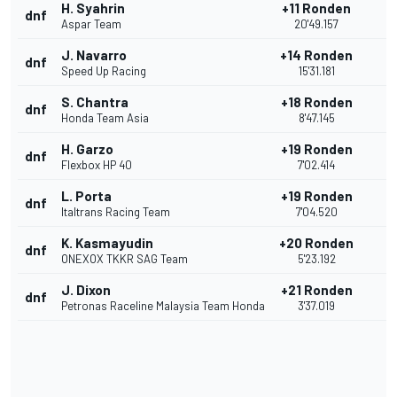
H. Syahrin
+11 Ronden
dnf
Aspar Team
20'49.157
J. Navarro
+14 Ronden
dnf
Speed Up Racing
15'31.181
S. Chantra
+18 Ronden
dnf
Honda Team Asia
8'47.145
H. Garzo
+19 Ronden
dnf
Flexbox HP 40
7'02.414
L. Porta
+19 Ronden
dnf
Italtrans Racing Team
7'04.520
K. Kasmayudin
+20 Ronden
dnf
ONEXOX TKKR SAG Team
5'23.192
J. Dixon
+21 Ronden
dnf
Petronas Raceline Malaysia Team Honda
3'37.019