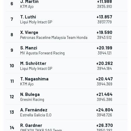
J. Martín
+11.988
6
10
KTM Ajo
39'35.910
T. Luthi
+13.857
7
9
Liqui Moly Intact GP
39'37.779
X. Vierge
+19.590
8
8
Petronas Raceline Malaysia Team Honda
39'43.512
S. Manzi
+20.199
9
7
MV Agusta Forward Racing
39'44.121
M. Schrötter
+20.262
10
6
Liqui Moly Intact GP
39'44.184
T. Nagashima
+20.447
11
5
KTM Ajo
39'44.369
N. Bulega
+21.464
12
4
Gresini Racing
39'45.386
A. Fernández
+24.804
13
3
Estrella Galicia 0,0
39'48.726
R. Gardner
+26.370
14
2
ONEXOX TKKR SAG Team
39'50.292