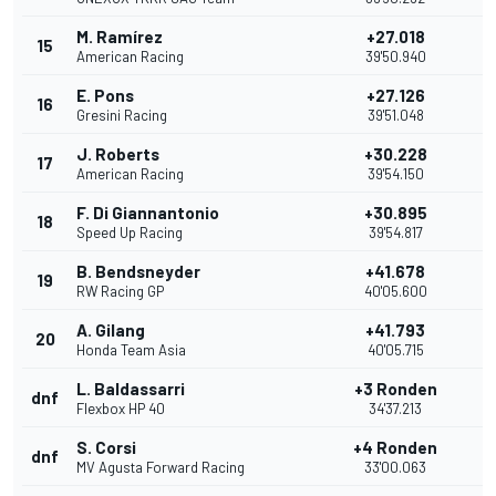
M. Ramírez
+27.018
15
1
American Racing
39'50.940
E. Pons
+27.126
16
Gresini Racing
39'51.048
J. Roberts
+30.228
17
American Racing
39'54.150
F. Di Giannantonio
+30.895
18
Speed Up Racing
39'54.817
B. Bendsneyder
+41.678
19
RW Racing GP
40'05.600
A. Gilang
+41.793
20
Honda Team Asia
40'05.715
L. Baldassarri
+3 Ronden
dnf
Flexbox HP 40
34'37.213
S. Corsi
+4 Ronden
dnf
MV Agusta Forward Racing
33'00.063