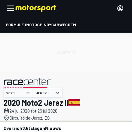
FORMULE 1
MOTOGP
INDYCAR
WEC
DTM
JEREZ II
gepresenteerd door
2020 Moto2 Jerez II
24 jul 2020 tot 26 jul 2020
Circuito de Jerez, ES
Overzicht
Uitslagen
Nieuws