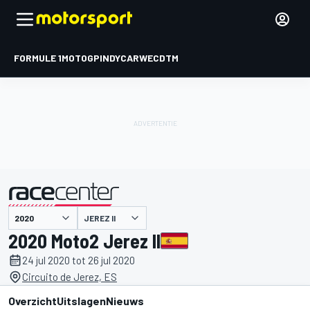
FORMULE 1
MOTOGP
INDYCAR
WEC
DTM
JEREZ II
gepresenteerd door
2020 Moto2 Jerez II
24 jul 2020 tot 26 jul 2020
Circuito de Jerez, ES
Overzicht
Uitslagen
Nieuws