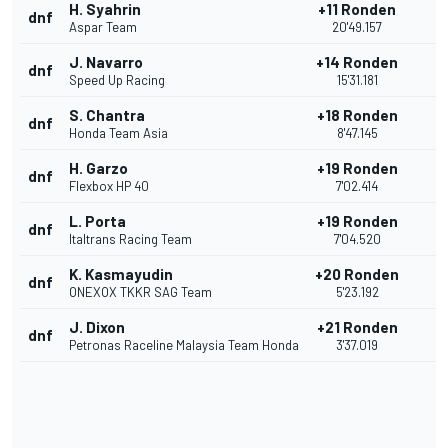
H. Syahrin
+11 Ronden
dnf
Aspar Team
20'49.157
J. Navarro
+14 Ronden
dnf
Speed Up Racing
15'31.181
S. Chantra
+18 Ronden
dnf
Honda Team Asia
8'47.145
H. Garzo
+19 Ronden
dnf
Flexbox HP 40
7'02.414
L. Porta
+19 Ronden
dnf
Italtrans Racing Team
7'04.520
K. Kasmayudin
+20 Ronden
dnf
ONEXOX TKKR SAG Team
5'23.192
J. Dixon
+21 Ronden
dnf
Petronas Raceline Malaysia Team Honda
3'37.019