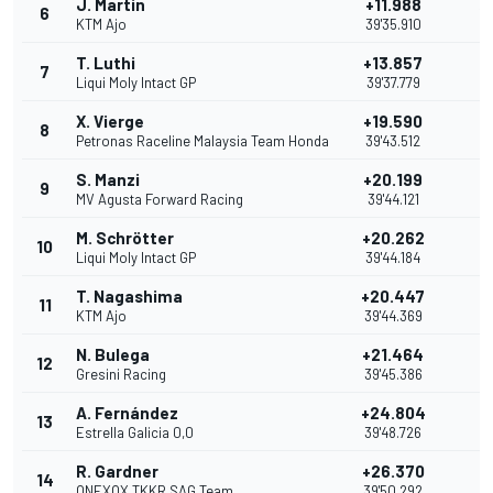
J. Martín
+11.988
6
10
KTM Ajo
39'35.910
T. Luthi
+13.857
7
9
Liqui Moly Intact GP
39'37.779
X. Vierge
+19.590
8
8
Petronas Raceline Malaysia Team Honda
39'43.512
S. Manzi
+20.199
9
7
MV Agusta Forward Racing
39'44.121
M. Schrötter
+20.262
10
6
Liqui Moly Intact GP
39'44.184
T. Nagashima
+20.447
11
5
KTM Ajo
39'44.369
N. Bulega
+21.464
12
4
Gresini Racing
39'45.386
A. Fernández
+24.804
13
3
Estrella Galicia 0,0
39'48.726
R. Gardner
+26.370
14
2
ONEXOX TKKR SAG Team
39'50.292