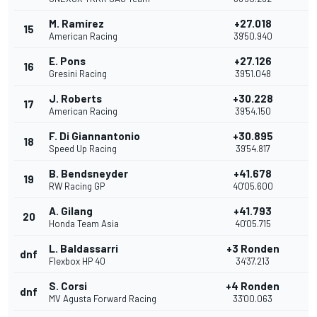
M. Ramírez
+27.018
15
1
American Racing
39'50.940
E. Pons
+27.126
16
Gresini Racing
39'51.048
J. Roberts
+30.228
17
American Racing
39'54.150
F. Di Giannantonio
+30.895
18
Speed Up Racing
39'54.817
B. Bendsneyder
+41.678
19
RW Racing GP
40'05.600
A. Gilang
+41.793
20
Honda Team Asia
40'05.715
L. Baldassarri
+3 Ronden
dnf
Flexbox HP 40
34'37.213
S. Corsi
+4 Ronden
dnf
MV Agusta Forward Racing
33'00.063