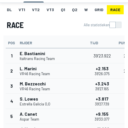
DL
VT1
VT2
VT3
Q1
Q2
W
GRID
RACE
RACE
Alle statistieken
POS
RIJDER
TIJD
PUN
E. Bastianini
1
39'23.922
2
Italtrans Racing Team
L. Marini
+2.153
2
2
VR46 Racing Team
39'26.075
M. Bezzecchi
+3.243
3
16
VR46 Racing Team
39'27.165
S. Lowes
+3.817
4
13
Estrella Galicia 0,0
39'27.739
A. Canet
+9.155
5
11
Aspar Team
39'33.077