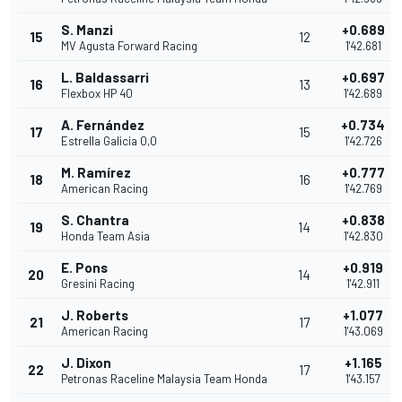
S. Manzi
+0.689
15
12
MV Agusta Forward Racing
1'42.681
L. Baldassarri
+0.697
16
13
Flexbox HP 40
1'42.689
A. Fernández
+0.734
17
15
Estrella Galicia 0,0
1'42.726
M. Ramírez
+0.777
18
16
American Racing
1'42.769
S. Chantra
+0.838
19
14
Honda Team Asia
1'42.830
E. Pons
+0.919
20
14
Gresini Racing
1'42.911
J. Roberts
+1.077
21
17
American Racing
1'43.069
J. Dixon
+1.165
22
17
Petronas Raceline Malaysia Team Honda
1'43.157