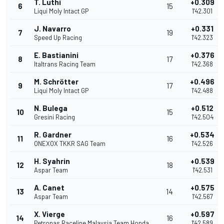
T. Luthi
+0.309
6
15
Liqui Moly Intact GP
1'42.301
J. Navarro
+0.331
7
19
Speed Up Racing
1'42.323
E. Bastianini
+0.376
8
17
Italtrans Racing Team
1'42.368
M. Schrötter
+0.496
9
17
Liqui Moly Intact GP
1'42.488
N. Bulega
+0.512
10
15
Gresini Racing
1'42.504
R. Gardner
+0.534
11
16
ONEXOX TKKR SAG Team
1'42.526
H. Syahrin
+0.539
12
18
Aspar Team
1'42.531
A. Canet
+0.575
13
14
Aspar Team
1'42.567
X. Vierge
+0.597
14
16
Petronas Raceline Malaysia Team Honda
1'42.589