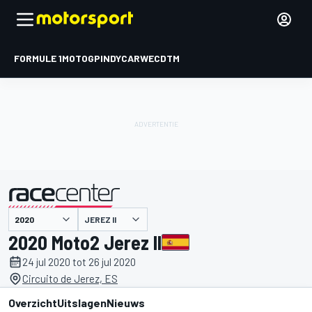
FORMULE 1
MOTOGP
INDYCAR
WEC
DTM
JEREZ II
gepresenteerd door
2020 Moto2 Jerez II
24 jul 2020 tot 26 jul 2020
Circuito de Jerez, ES
Overzicht
Uitslagen
Nieuws