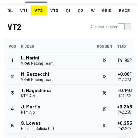
DL
VT1
VT2
VT3
Q1
Q2
W
GRID
RACE
VT2
Alle statistieken
POS
RIJDER
RONDEN
TIJD
L. Marini
1
19
1'41.992
VR46 Racing Team
M. Bezzecchi
+0.081
2
18
VR46 Racing Team
1'42.073
T. Nagashima
+0.140
3
16
KTM Ajo
1'42.132
J. Martín
+0.243
4
15
KTM Ajo
1'42.235
S. Lowes
+0.255
5
19
Estrella Galicia 0,0
1'42.247