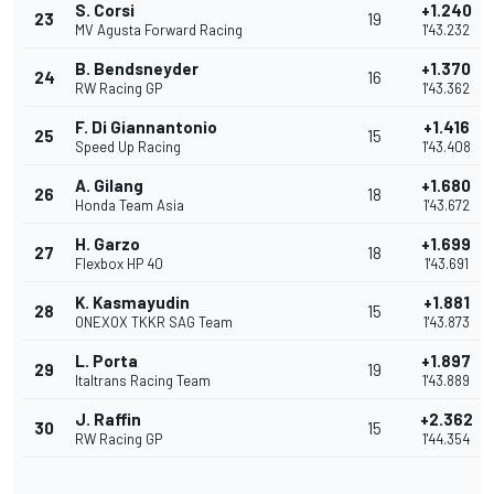
S. Corsi
+1.240
23
19
MV Agusta Forward Racing
1'43.232
B. Bendsneyder
+1.370
24
16
RW Racing GP
1'43.362
F. Di Giannantonio
+1.416
25
15
Speed Up Racing
1'43.408
A. Gilang
+1.680
26
18
Honda Team Asia
1'43.672
H. Garzo
+1.699
27
18
Flexbox HP 40
1'43.691
K. Kasmayudin
+1.881
28
15
ONEXOX TKKR SAG Team
1'43.873
L. Porta
+1.897
29
19
Italtrans Racing Team
1'43.889
J. Raffin
+2.362
30
15
RW Racing GP
1'44.354