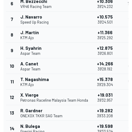
M. Bezzecchi
+10.306
6
10
VR46 Racing Team
39'24.232
J. Navarro
+10.575
7
9
Speed Up Racing
39'24.501
J. Martín
+11.366
8
8
KTM Ajo
39'25.292
H. Syahrin
+12.875
9
7
Aspar Team
39'26.801
A. Canet
+14.266
10
6
Aspar Team
39'28.192
T. Nagashima
+15.378
11
5
KTM Ajo
39'29.304
X. Vierge
+19.031
12
4
Petronas Raceline Malaysia Team Honda
39'32.957
R. Gardner
+19.282
13
3
ONEXOX TKKR SAG Team
39'33.208
N. Bulega
+19.598
14
2
Gresini Racing
39'33.524