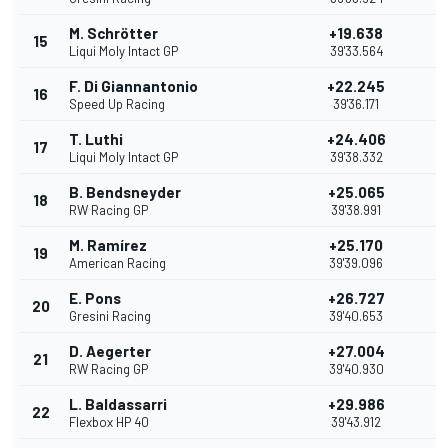
M. Schrötter
+19.638
15
1
Liqui Moly Intact GP
39'33.564
F. Di Giannantonio
+22.245
16
Speed Up Racing
39'36.171
T. Luthi
+24.406
17
Liqui Moly Intact GP
39'38.332
B. Bendsneyder
+25.065
18
RW Racing GP
39'38.991
M. Ramírez
+25.170
19
American Racing
39'39.096
E. Pons
+26.727
20
Gresini Racing
39'40.653
D. Aegerter
+27.004
21
RW Racing GP
39'40.930
L. Baldassarri
+29.986
22
Flexbox HP 40
39'43.912