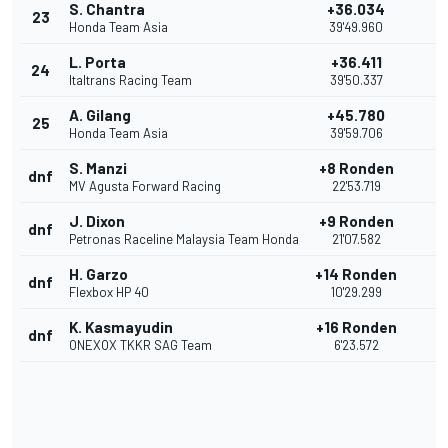
S. Chantra
+36.034
23
Honda Team Asia
39'49.960
L. Porta
+36.411
24
Italtrans Racing Team
39'50.337
A. Gilang
+45.780
25
Honda Team Asia
39'59.706
S. Manzi
+8 Ronden
dnf
MV Agusta Forward Racing
22'53.719
J. Dixon
+9 Ronden
dnf
Petronas Raceline Malaysia Team Honda
21'07.582
H. Garzo
+14 Ronden
dnf
Flexbox HP 40
10'29.299
K. Kasmayudin
+16 Ronden
dnf
ONEXOX TKKR SAG Team
6'23.572