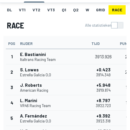
DL
VT1
VT2
VT3
Q1
Q2
W
GRID
RACE
RACE
Alle statistieken
POS
RIJDER
TIJD
PUNT
E. Bastianini
1
39'13.926
25
Italtrans Racing Team
S. Lowes
+0.423
2
20
Estrella Galicia 0,0
39'14.349
J. Roberts
+5.948
3
16
American Racing
39'19.874
L. Marini
+8.797
4
13
VR46 Racing Team
39'22.723
A. Fernández
+9.392
5
11
Estrella Galicia 0,0
39'23.318