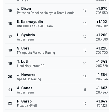
J. Dixon
+1.070
15
17
Petronas Raceline Malaysia Team Honda
2'03.550
K. Kasmayudin
+1.102
16
10
ONEXOX TKKR SAG Team
2'03.582
H. Syahrin
+1.209
17
14
Aspar Team
2'03.689
S. Corsi
+1.220
18
15
MV Agusta Forward Racing
2'03.700
T. Luthi
+1.349
19
14
Liqui Moly Intact GP
2'03.829
J. Navarro
+1.364
20
16
Speed Up Racing
2'03.844
A. Canet
+1.463
21
11
Aspar Team
2'03.943
H. Garzo
+1.647
22
13
Flexbox HP 40
2'04.127