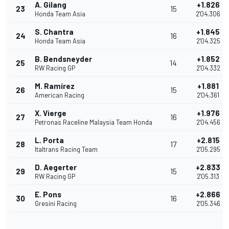
A. Gilang
+1.826
23
15
Honda Team Asia
2'04.306
S. Chantra
+1.845
24
16
Honda Team Asia
2'04.325
B. Bendsneyder
+1.852
25
14
RW Racing GP
2'04.332
M. Ramírez
+1.881
26
15
American Racing
2'04.361
X. Vierge
+1.976
27
16
Petronas Raceline Malaysia Team Honda
2'04.456
L. Porta
+2.815
28
17
Italtrans Racing Team
2'05.295
D. Aegerter
+2.833
29
15
RW Racing GP
2'05.313
E. Pons
+2.866
30
16
Gresini Racing
2'05.346