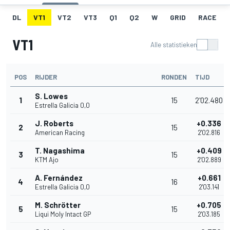
DL
VT1
VT2
VT3
Q1
Q2
W
GRID
RACE
VT1
Alle statistieken
POS
RIJDER
RONDEN
TIJD
S. Lowes
1
15
2'02.480
Estrella Galicia 0,0
J. Roberts
+0.336
2
15
American Racing
2'02.816
T. Nagashima
+0.409
3
15
KTM Ajo
2'02.889
A. Fernández
+0.661
4
16
Estrella Galicia 0,0
2'03.141
M. Schrötter
+0.705
5
15
Liqui Moly Intact GP
2'03.185