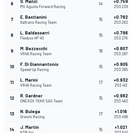
S. Manzi
+0.759
6
14
MV Agusta Forward Racing
2'03.239
E. Bastianini
+0.782
7
15
Italtrans Racing Team
2'03.262
L. Baldassarri
+0.796
8
15
Flexbox HP 40
2'03.276
M. Bezzecchi
+0.807
9
16
VR46 Racing Team
2'03.287
F. Di Giannantonio
+0.905
10
15
Speed Up Racing
2'03.385
L. Marini
+0.932
11
17
VR46 Racing Team
2'03.412
R. Gardner
+0.982
12
15
ONEXOX TKKR SAG Team
2'03.462
N. Bulega
+1.016
13
17
Gresini Racing
2'03.496
J. Martín
+1.021
14
15
KTM Ajo
2'03.501