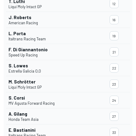
T. Luthi
12
Liqui Moly Intact GP
J. Roberts
16
American Racing
L. Porta
19
Italtrans Racing Team
F. Di Giannantonio
21
Speed Up Racing
S. Lowes
22
Estrella Galicia 0,0
M. Schrötter
23
Liqui Moly Intact GP
S. Corsi
24
MV Agusta Forward Racing
A. Gilang
27
Honda Team Asia
E. Bastianini
33
Italtrans Racing Team