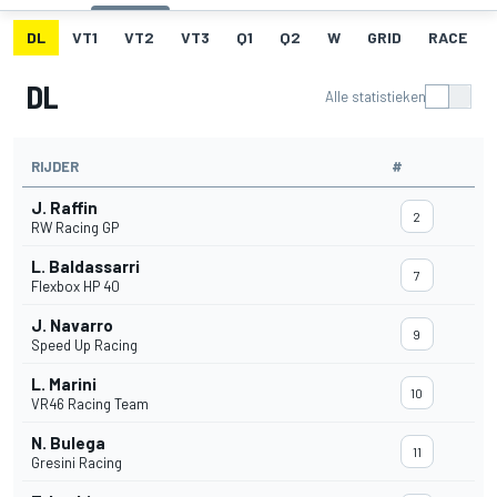
DL
VT1
VT2
VT3
Q1
Q2
W
GRID
RACE
DL
Alle statistieken
RIJDER
#
J. Raffin
2
RW Racing GP
L. Baldassarri
7
Flexbox HP 40
J. Navarro
9
Speed Up Racing
L. Marini
10
VR46 Racing Team
N. Bulega
11
Gresini Racing