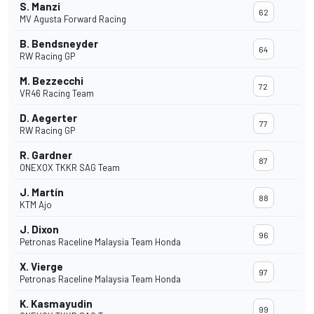
S. Manzi
62
MV Agusta Forward Racing
B. Bendsneyder
64
RW Racing GP
M. Bezzecchi
72
VR46 Racing Team
D. Aegerter
77
RW Racing GP
R. Gardner
87
ONEXOX TKKR SAG Team
J. Martín
88
KTM Ajo
J. Dixon
96
Petronas Raceline Malaysia Team Honda
X. Vierge
97
Petronas Raceline Malaysia Team Honda
K. Kasmayudin
99