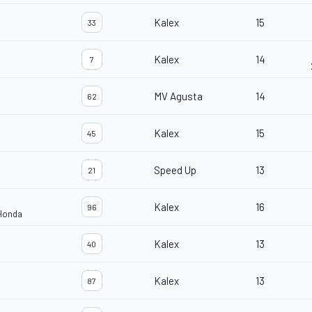
Kalex
15
33
Kalex
14
7
MV Agusta
14
62
Kalex
15
45
Speed Up
13
21
Kalex
16
96
 Honda
Kalex
13
40
Kalex
13
87