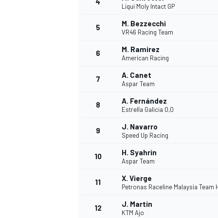
4
Liqui Moly Intact GP
M. Bezzecchi
5
VR46 Racing Team
INDYCAR
M. Ramírez
6
American Racing
A. Canet
7
Aspar Team
A. Fernández
8
Estrella Galicia 0,0
J. Navarro
9
Speed Up Racing
H. Syahrin
10
Aspar Team
X. Vierge
11
WEC
DTM
Petronas Raceline Malaysia Team
J. Martín
12
KTM Ajo