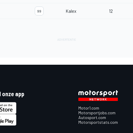
Kalex
12
99
 onze app
Motor1.com
Motorsportjobs.com
Autosport.com
Motorsportstats.com