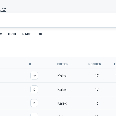
, CZ
W
GRID
RACE
SR
#
MOTOR
RONDEN
T
Kalex
17
22
Kalex
17
10
Kalex
13
16