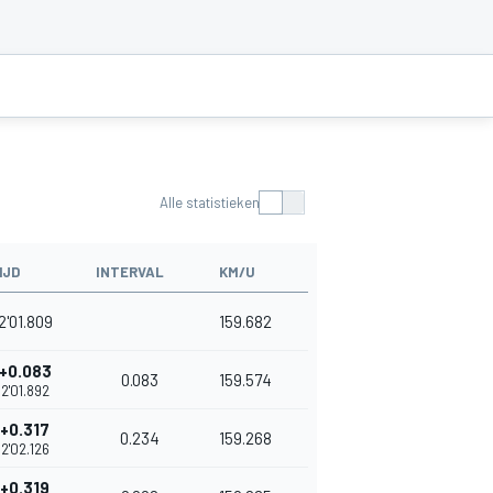
Alle statistieken
IJD
INTERVAL
KM/U
2'01.809
159.682
+0.083
0.083
159.574
2'01.892
+0.317
0.234
159.268
2'02.126
+0.319