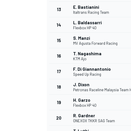
E. Bastianini
13
Italtrans Racing Team
L. Baldassarri
14
Flexbox HP 40
S. Manzi
15
MV Agusta Forward Racing
T. Nagashima
16
KTM Ajo
F. Di Giannantonio
17
Speed Up Racing
J. Dixon
18
Petronas Raceline Malaysia Team
H. Garzo
19
Flexbox HP 40
R. Gardner
20
ONEXOX TKKR SAG Team