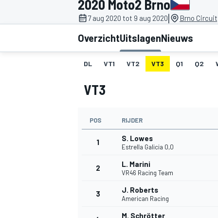
2020 Moto2 Brno
|
7 aug 2020 tot 9 aug 2020
Brno Circuit
Overzicht
Uitslagen
Nieuws
DL
VT1
VT2
VT3
Q1
Q2
VT3
MOTOGP
POS
RIJDER
S. Lowes
1
Estrella Galicia 0,0
L. Marini
2
VR46 Racing Team
J. Roberts
3
American Racing
M. Schrötter