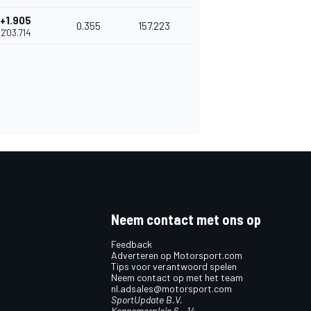
+1.905
0.355
157.223
2'03.714
Neem contact met ons op
Feedback
Adverteren op Motorsport.com
Tips voor verantwoord spelen
Neem contact op met het team
nl.adsales@motorsport.com
SportUpdate B.V.
Kennemerplein 6 – 14