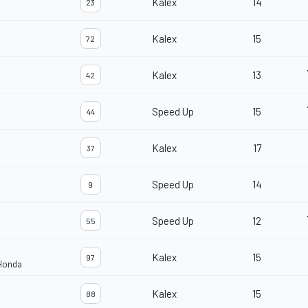
Kalex
14
23
Kalex
15
72
Kalex
13
42
Speed Up
15
44
Kalex
17
37
Speed Up
14
9
Speed Up
12
55
Kalex
15
97
 Honda
Kalex
15
88