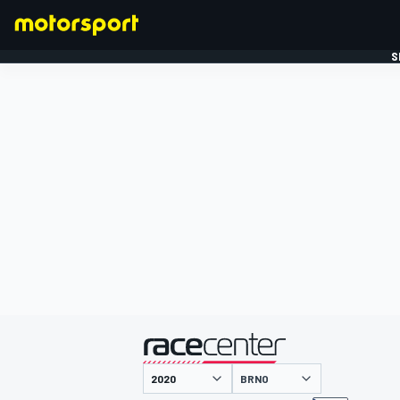
S
FORMULE 1
gepresenteerd door
BRNO