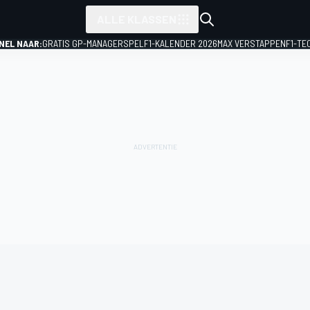
ALLE KLASSEN
NEL NAAR:
GRATIS GP-MANAGERSPEL
F1-KALENDER 2026
MAX VERSTAPPEN
F1-TE