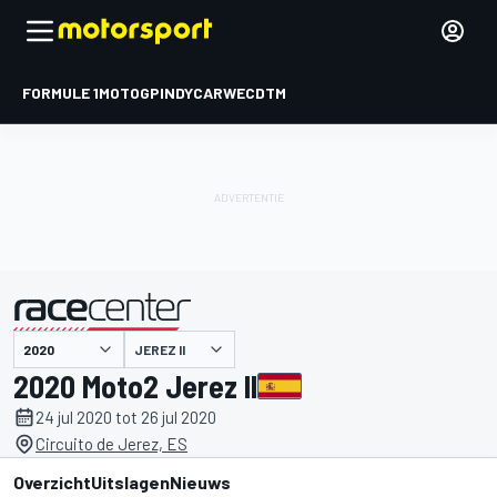
FORMULE 1
MOTOGP
INDYCAR
WEC
DTM
JEREZ II
gepresenteerd door
2020 Moto2 Jerez II
24 jul 2020 tot 26 jul 2020
Circuito de Jerez, ES
Overzicht
Uitslagen
Nieuws