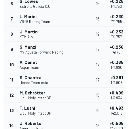
S. Lowes
+0.225
6
16
Estrella Galicia 0,0
1'41.750
L. Marini
+0.230
7
16
VR46 Racing Team
1'41.755
J. Martín
+0.232
8
19
KTM Ajo
1'41.757
S. Manzi
+0.236
9
17
MV Agusta Forward Racing
1'41.761
A. Canet
+0.365
10
17
Aspar Team
1'41.890
S. Chantra
+0.381
11
17
Honda Team Asia
1'41.906
M. Schrötter
+0.409
12
15
Liqui Moly Intact GP
1'41.934
T. Luthi
+0.493
13
16
Liqui Moly Intact GP
1'42.018
J. Roberts
+0.505
14
18
American Racing
1'42.030