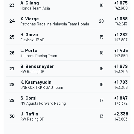
A. Gilang
+1.075
23
16
Honda Team Asia
1'42.600
X. Vierge
+1.088
24
20
Petronas Raceline Malaysia Team Honda
1'42.613
H. Garzo
+1.282
25
15
Flexbox HP 40
1'42.807
L. Porta
+1.435
26
18
Italtrans Racing Team
1'42.960
B. Bendsneyder
+1.679
27
15
RW Racing GP
1'43.204
K. Kasmayudin
+1.783
28
16
ONEXOX TKKR SAG Team
1'43.308
S. Corsi
+1.847
29
17
MV Agusta Forward Racing
1'43.372
J. Raffin
+2.338
30
13
RW Racing GP
1'43.863