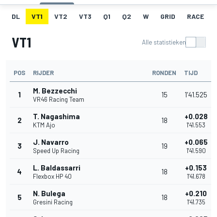
DL
VT1
VT2
VT3
Q1
Q2
W
GRID
RACE
VT1
Alle statistieken
POS
RIJDER
RONDEN
TIJD
M. Bezzecchi
1
15
1'41.525
VR46 Racing Team
T. Nagashima
+0.028
2
18
KTM Ajo
1'41.553
J. Navarro
+0.065
3
19
Speed Up Racing
1'41.590
L. Baldassarri
+0.153
4
18
Flexbox HP 40
1'41.678
N. Bulega
+0.210
5
18
Gresini Racing
1'41.735