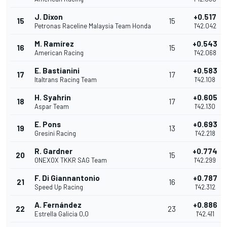
J. Dixon
+0.517
15
15
Petronas Raceline Malaysia Team Honda
1'42.042
M. Ramírez
+0.543
16
15
American Racing
1'42.068
E. Bastianini
+0.583
17
17
Italtrans Racing Team
1'42.108
H. Syahrin
+0.605
18
17
Aspar Team
1'42.130
E. Pons
+0.693
19
13
Gresini Racing
1'42.218
R. Gardner
+0.774
20
15
ONEXOX TKKR SAG Team
1'42.299
F. Di Giannantonio
+0.787
21
16
Speed Up Racing
1'42.312
A. Fernández
+0.886
22
23
Estrella Galicia 0,0
1'42.411