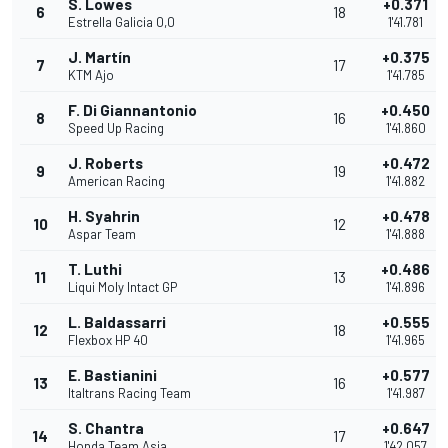
S. Lowes
+0.371
6
18
Estrella Galicia 0,0
1'41.781
J. Martín
+0.375
7
17
KTM Ajo
1'41.785
F. Di Giannantonio
+0.450
8
16
Speed Up Racing
1'41.860
J. Roberts
+0.472
9
19
American Racing
1'41.882
H. Syahrin
+0.478
10
12
Aspar Team
1'41.888
T. Luthi
+0.486
11
13
Liqui Moly Intact GP
1'41.896
L. Baldassarri
+0.555
12
18
Flexbox HP 40
1'41.965
E. Bastianini
+0.577
13
16
Italtrans Racing Team
1'41.987
S. Chantra
+0.647
14
17
Honda Team Asia
1'42.057