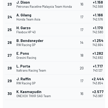
J. Dixon
+1.158
23
16
Petronas Raceline Malaysia Team Honda
1'42.568
A. Gilang
+1.166
24
17
Honda Team Asia
1'42.576
H. Garzo
+1.170
25
17
Flexbox HP 40
1'42.580
B. Bendsneyder
+1.254
26
14
RW Racing GP
1'42.664
E. Pons
+1.282
27
18
Gresini Racing
1'42.692
L. Porta
+1.717
28
20
Italtrans Racing Team
1'43.127
J. Raffin
+2.444
29
17
RW Racing GP
1'43.854
K. Kasmayudin
+2.577
30
16
ONEXOX TKKR SAG Team
1'43.987