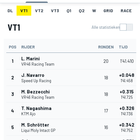
DL
VT1
VT2
VT3
Q1
Q2
W
GRID
RACE
VT1
Alle statistieken
POS
RIJDER
RONDEN
TIJD
L. Marini
1
20
1'41.410
VR46 Racing Team
J. Navarro
+0.048
2
18
Speed Up Racing
1'41.458
M. Bezzecchi
+0.315
3
18
VR46 Racing Team
1'41.725
T. Nagashima
+0.326
4
17
KTM Ajo
1'41.736
M. Schrötter
+0.342
5
16
Liqui Moly Intact GP
1'41.752