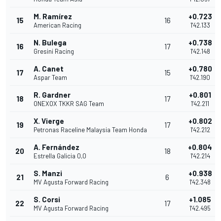
M. Ramírez
+0.723
15
16
American Racing
1'42.133
N. Bulega
+0.738
16
17
Gresini Racing
1'42.148
A. Canet
+0.780
17
15
Aspar Team
1'42.190
R. Gardner
+0.801
18
17
ONEXOX TKKR SAG Team
1'42.211
X. Vierge
+0.802
19
17
Petronas Raceline Malaysia Team Honda
1'42.212
A. Fernández
+0.804
20
18
Estrella Galicia 0,0
1'42.214
S. Manzi
+0.938
21
6
MV Agusta Forward Racing
1'42.348
S. Corsi
+1.085
22
17
MV Agusta Forward Racing
1'42.495