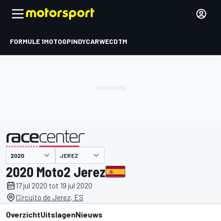
FORMULE 1
MOTOGP
INDYCAR
WEC
DTM
JEREZ
gepresenteerd door
2020 Moto2 Jerez
17 jul 2020 tot 19 jul 2020
Circuito de Jerez, ES
Overzicht
Uitslagen
Nieuws