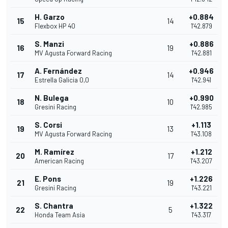
H. Garzo
+0.884
15
14
Flexbox HP 40
1'42.879
S. Manzi
+0.886
16
19
MV Agusta Forward Racing
1'42.881
A. Fernández
+0.946
17
14
Estrella Galicia 0,0
1'42.941
N. Bulega
+0.990
18
10
Gresini Racing
1'42.985
S. Corsi
+1.113
19
13
MV Agusta Forward Racing
1'43.108
M. Ramírez
+1.212
20
17
American Racing
1'43.207
E. Pons
+1.226
21
19
Gresini Racing
1'43.221
S. Chantra
+1.322
22
5
Honda Team Asia
1'43.317