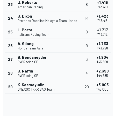
J. Roberts
+1.415
23
8
American Racing
1'43.410
J. Dixon
+1.423
24
14
Petronas Raceline Malaysia Team Honda
1'43.418
L. Porta
+1.717
25
9
Italtrans Racing Team
1'43.712
A. Gilang
+1.733
26
9
Honda Team Asia
1'43.728
B. Bendsneyder
+1.904
27
3
RW Racing GP
1'43.899
J. Raffin
+2.390
28
4
RW Racing GP
1'44.385
K. Kasmayudin
+3.005
29
20
ONEXOX TKKR SAG Team
1'45.000