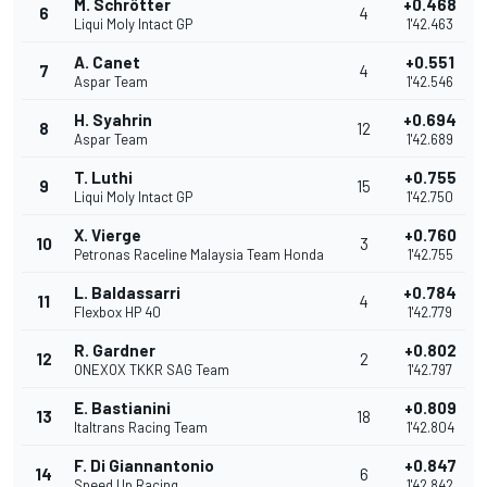
M. Schrötter
+0.468
6
4
Liqui Moly Intact GP
1'42.463
A. Canet
+0.551
7
4
Aspar Team
1'42.546
H. Syahrin
+0.694
8
12
Aspar Team
1'42.689
T. Luthi
+0.755
9
15
Liqui Moly Intact GP
1'42.750
X. Vierge
+0.760
10
3
Petronas Raceline Malaysia Team Honda
1'42.755
L. Baldassarri
+0.784
11
4
Flexbox HP 40
1'42.779
R. Gardner
+0.802
12
2
ONEXOX TKKR SAG Team
1'42.797
E. Bastianini
+0.809
13
18
Italtrans Racing Team
1'42.804
F. Di Giannantonio
+0.847
14
6
Speed Up Racing
1'42.842