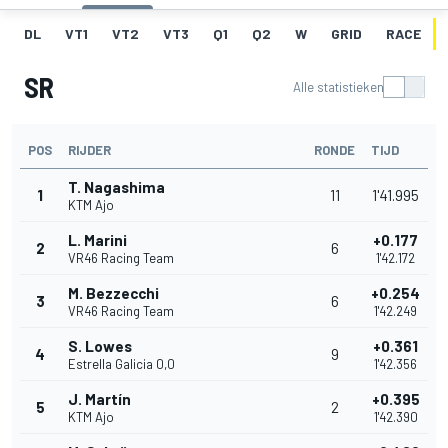
DL
VT1
VT2
VT3
Q1
Q2
W
GRID
RACE
SR
Alle statistieken
POS
RIJDER
RONDE
TIJD
T. Nagashima
1
11
1'41.995
KTM Ajo
L. Marini
+0.177
2
6
VR46 Racing Team
1'42.172
M. Bezzecchi
+0.254
3
6
VR46 Racing Team
1'42.249
S. Lowes
+0.361
4
9
Estrella Galicia 0,0
1'42.356
J. Martín
+0.395
5
2
KTM Ajo
1'42.390