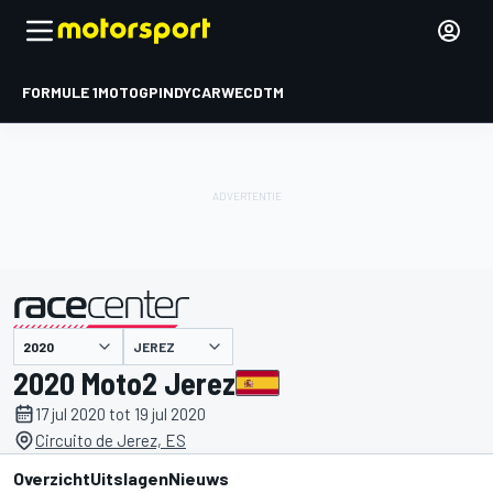
FORMULE 1
MOTOGP
INDYCAR
WEC
DTM
JEREZ
gepresenteerd door
2020 Moto2 Jerez
17 jul 2020 tot 19 jul 2020
Circuito de Jerez, ES
Overzicht
Uitslagen
Nieuws