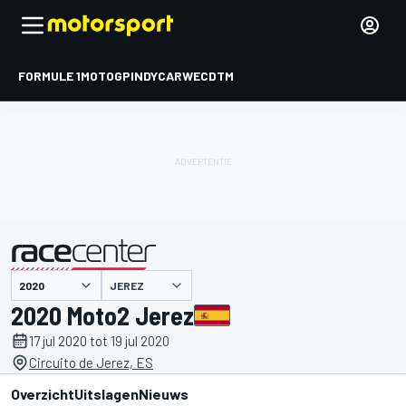
FORMULE 1
MOTOGP
INDYCAR
WEC
DTM
JEREZ
gepresenteerd door
2020 Moto2 Jerez
17 jul 2020 tot 19 jul 2020
Circuito de Jerez, ES
Overzicht
Uitslagen
Nieuws