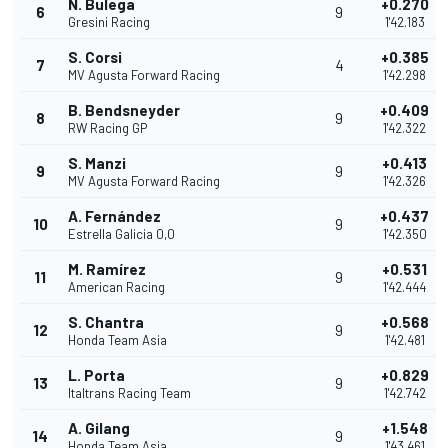
N. Bulega
+0.270
6
9
Gresini Racing
1'42.183
S. Corsi
+0.385
7
4
MV Agusta Forward Racing
1'42.298
B. Bendsneyder
+0.409
8
9
RW Racing GP
1'42.322
S. Manzi
+0.413
9
9
MV Agusta Forward Racing
1'42.326
A. Fernández
+0.437
10
9
Estrella Galicia 0,0
1'42.350
M. Ramírez
+0.531
11
9
American Racing
1'42.444
S. Chantra
+0.568
12
9
Honda Team Asia
1'42.481
L. Porta
+0.829
13
9
Italtrans Racing Team
1'42.742
A. Gilang
+1.548
14
9
Honda Team Asia
1'43.461