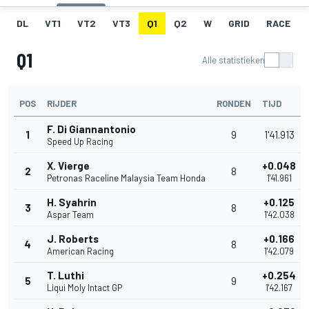
DL
VT1
VT2
VT3
Q1
Q2
W
GRID
RACE
Q1
Alle statistieken
POS
RIJDER
RONDEN
TIJD
F. Di Giannantonio
1
9
1'41.913
Speed Up Racing
X. Vierge
+0.048
2
8
Petronas Raceline Malaysia Team Honda
1'41.961
H. Syahrin
+0.125
3
8
Aspar Team
1'42.038
J. Roberts
+0.166
4
8
American Racing
1'42.079
T. Luthi
+0.254
5
9
Liqui Moly Intact GP
1'42.167