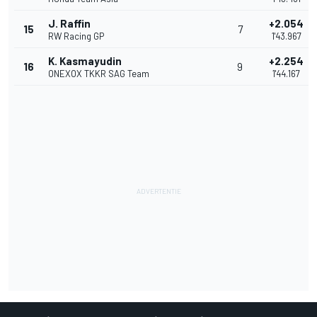
J. Raffin
+2.054
15
7
RW Racing GP
1'43.967
K. Kasmayudin
+2.254
16
9
ONEXOX TKKR SAG Team
1'44.167