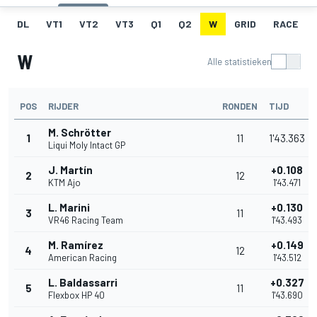
DL
VT1
VT2
VT3
Q1
Q2
W
GRID
RACE
W
Alle statistieken
POS
RIJDER
RONDEN
TIJD
M. Schrötter
1
11
1'43.363
Liqui Moly Intact GP
J. Martín
+0.108
2
12
KTM Ajo
1'43.471
L. Marini
+0.130
3
11
VR46 Racing Team
1'43.493
M. Ramírez
+0.149
4
12
American Racing
1'43.512
L. Baldassarri
+0.327
5
11
Flexbox HP 40
1'43.690