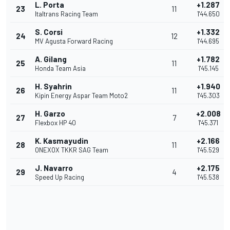
L. Porta
+1.287
23
11
Italtrans Racing Team
1'44.650
S. Corsi
+1.332
24
12
MV Agusta Forward Racing
1'44.695
A. Gilang
+1.782
25
11
Honda Team Asia
1'45.145
H. Syahrin
+1.940
26
11
Kipin Energy Aspar Team Moto2
1'45.303
H. Garzo
+2.008
27
7
Flexbox HP 40
1'45.371
K. Kasmayudin
+2.166
28
11
ONEXOX TKKR SAG Team
1'45.529
J. Navarro
+2.175
29
4
Speed Up Racing
1'45.538