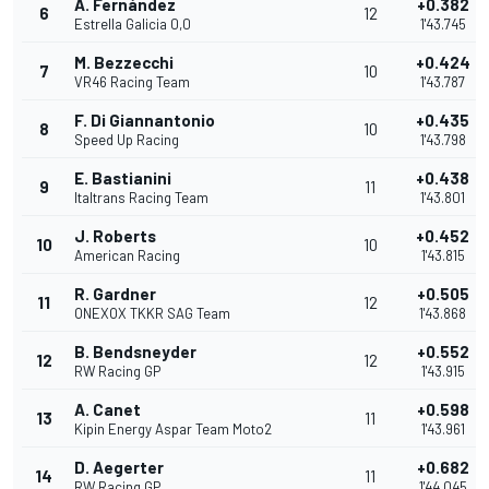
A. Fernández
+0.382
6
12
Estrella Galicia 0,0
1'43.745
M. Bezzecchi
+0.424
7
10
VR46 Racing Team
1'43.787
F. Di Giannantonio
+0.435
8
10
Speed Up Racing
1'43.798
E. Bastianini
+0.438
9
11
Italtrans Racing Team
1'43.801
J. Roberts
+0.452
10
10
American Racing
1'43.815
R. Gardner
+0.505
11
12
ONEXOX TKKR SAG Team
1'43.868
B. Bendsneyder
+0.552
12
12
RW Racing GP
1'43.915
A. Canet
+0.598
13
11
Kipin Energy Aspar Team Moto2
1'43.961
D. Aegerter
+0.682
14
11
RW Racing GP
1'44.045