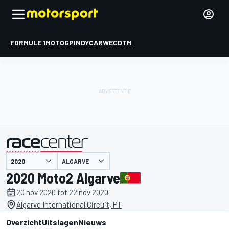
FORMULE 1
MOTOGP
INDYCAR
WEC
DTM
ALGARVE
gepresenteerd door
2020 Moto2 Algarve
20 nov 2020 tot 22 nov 2020
Algarve International Circuit, PT
Overzicht
Uitslagen
Nieuws