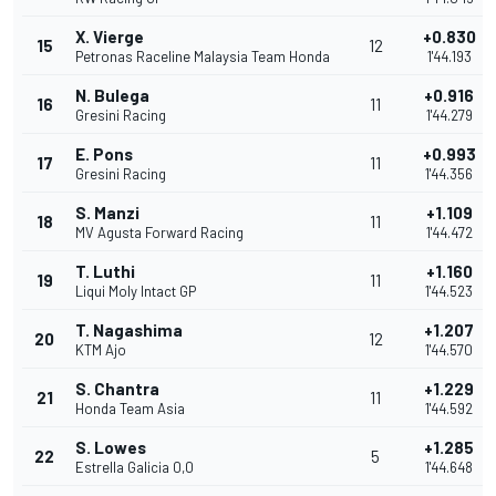
X. Vierge
+0.830
15
12
Petronas Raceline Malaysia Team Honda
1'44.193
N. Bulega
+0.916
16
11
Gresini Racing
1'44.279
E. Pons
+0.993
17
11
Gresini Racing
1'44.356
S. Manzi
+1.109
18
11
MV Agusta Forward Racing
1'44.472
T. Luthi
+1.160
19
11
Liqui Moly Intact GP
1'44.523
T. Nagashima
+1.207
20
12
KTM Ajo
1'44.570
S. Chantra
+1.229
21
11
Honda Team Asia
1'44.592
S. Lowes
+1.285
22
5
Estrella Galicia 0,0
1'44.648