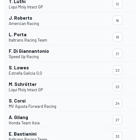
T. Luthi
12
Liqui Moly Intact GP
J. Roberts
16
American Racing
L. Porta
19
Italtrans Racing Team
F. Di Giannantonio
21
Speed Up Racing
S. Lowes
22
Estrella Galicia 0,0
M. Schrötter
23
Liqui Moly Intact GP
S. Corsi
24
MV Agusta Forward Racing
A. Gilang
27
Honda Team Asia
E. Bastianini
33
Italtrans Racing Team