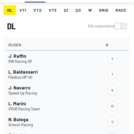
DL
VT1
VT2
VT3
Q1
Q2
W
GRID
RACE
DL
Alle statistieken
RIJDER
#
J. Raffin
2
RW Racing GP
L. Baldassarri
7
Flexbox HP 40
J. Navarro
9
Speed Up Racing
L. Marini
10
VR46 Racing Team
N. Bulega
11
Gresini Racing