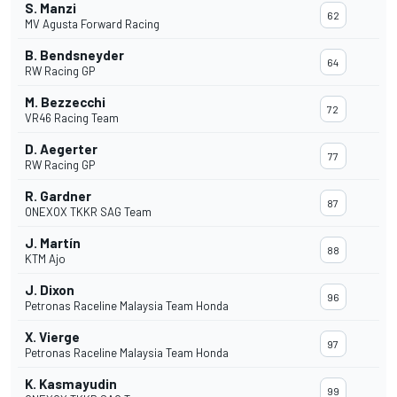
S. Manzi
62
MV Agusta Forward Racing
B. Bendsneyder
64
RW Racing GP
M. Bezzecchi
72
VR46 Racing Team
D. Aegerter
77
RW Racing GP
R. Gardner
87
ONEXOX TKKR SAG Team
J. Martín
88
KTM Ajo
J. Dixon
96
Petronas Raceline Malaysia Team Honda
X. Vierge
97
Petronas Raceline Malaysia Team Honda
K. Kasmayudin
99