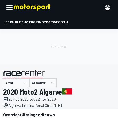
FORMULE 1
MOTOGP
INDYCAR
WEC
DTM
ALGARVE
gepresenteerd door
2020 Moto2 Algarve
20 nov 2020 tot 22 nov 2020
Algarve International Circuit, PT
Overzicht
Uitslagen
Nieuws