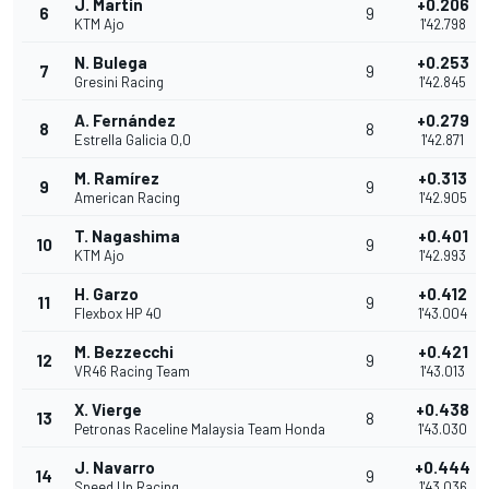
J. Martín
+0.206
6
9
KTM Ajo
1'42.798
N. Bulega
+0.253
7
9
Gresini Racing
1'42.845
A. Fernández
+0.279
8
8
Estrella Galicia 0,0
1'42.871
M. Ramírez
+0.313
9
9
American Racing
1'42.905
T. Nagashima
+0.401
10
9
KTM Ajo
1'42.993
H. Garzo
+0.412
11
9
Flexbox HP 40
1'43.004
M. Bezzecchi
+0.421
12
9
VR46 Racing Team
1'43.013
X. Vierge
+0.438
13
8
Petronas Raceline Malaysia Team Honda
1'43.030
J. Navarro
+0.444
14
9
Speed Up Racing
1'43.036