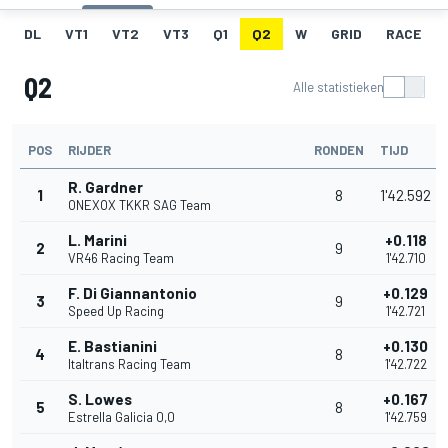
DL
VT1
VT2
VT3
Q1
Q2
W
GRID
RACE
Q2
Alle statistieken
POS
RIJDER
RONDEN
TIJD
R. Gardner
1
8
1'42.592
ONEXOX TKKR SAG Team
L. Marini
+0.118
2
9
VR46 Racing Team
1'42.710
F. Di Giannantonio
+0.129
3
9
Speed Up Racing
1'42.721
E. Bastianini
+0.130
4
8
Italtrans Racing Team
1'42.722
S. Lowes
+0.167
5
8
Estrella Galicia 0,0
1'42.759