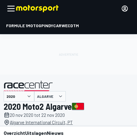
FORMULE 1
MOTOGP
INDYCAR
WEC
DTM
ALGARVE
gepresenteerd door
2020 Moto2 Algarve
20 nov 2020 tot 22 nov 2020
Algarve International Circuit, PT
Overzicht
Uitslagen
Nieuws