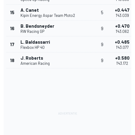
A. Canet
+0.447
15
5
Kipin Energy Aspar Team Moto2
1'43.039
B. Bendsneyder
+0.470
16
9
RW Racing GP
1'43.062
L. Baldassarri
+0.485
17
9
Flexbox HP 40
1'43.077
J. Roberts
+0.580
18
9
American Racing
1'43.172