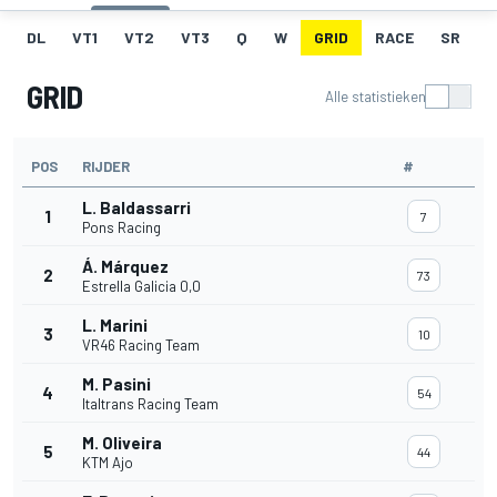
DL
VT1
VT2
VT3
Q
W
GRID
RACE
SR
GRID
Alle statistieken
POS
RIJDER
#
L. Baldassarri
1
7
Pons Racing
Á. Márquez
2
73
Estrella Galicia 0,0
L. Marini
3
10
VR46 Racing Team
M. Pasini
4
54
Italtrans Racing Team
M. Oliveira
5
44
KTM Ajo