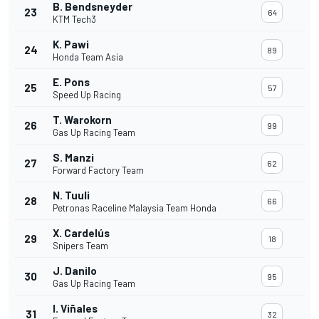
B. Bendsneyder
23
64
KTM Tech3
K. Pawi
24
89
Honda Team Asia
E. Pons
25
57
Speed Up Racing
T. Warokorn
26
99
Gas Up Racing Team
S. Manzi
27
62
Forward Factory Team
N. Tuuli
28
66
Petronas Raceline Malaysia Team Honda
X. Cardelús
29
18
Snipers Team
J. Danilo
30
95
Gas Up Racing Team
I. Viñales
31
32