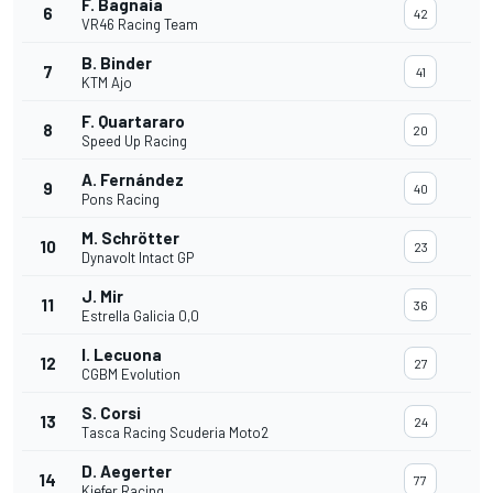
F. Bagnaia
6
42
VR46 Racing Team
B. Binder
7
41
KTM Ajo
F. Quartararo
8
20
Speed Up Racing
A. Fernández
9
40
Pons Racing
M. Schrötter
10
23
Dynavolt Intact GP
J. Mir
11
36
Estrella Galicia 0,0
I. Lecuona
12
27
CGBM Evolution
S. Corsi
13
24
Tasca Racing Scuderia Moto2
D. Aegerter
14
77
Kiefer Racing