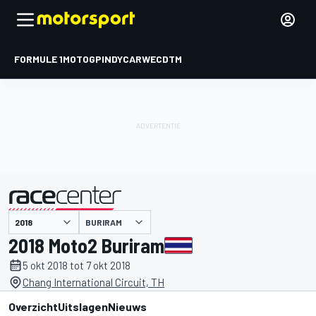
FORMULE 1
MOTOGP
INDYCAR
WEC
DTM
BURIRAM
gepresenteerd door
2018 Moto2 Buriram
5 okt 2018 tot 7 okt 2018
Chang International Circuit, TH
Overzicht
Uitslagen
Nieuws