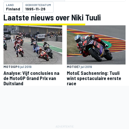
LAND
GEBOORTEDATUM
Finland
1995-11-26
Laatste nieuws over Niki Tuuli
MOTOGP
8 jul 2019
MOTOE
7 jul 2019
Analyse: Vijf conclusies na
MotoE Sachsenring: Tuuli
de MotoGP Grand Prix van
wint spectaculaire eerste
Duitsland
race