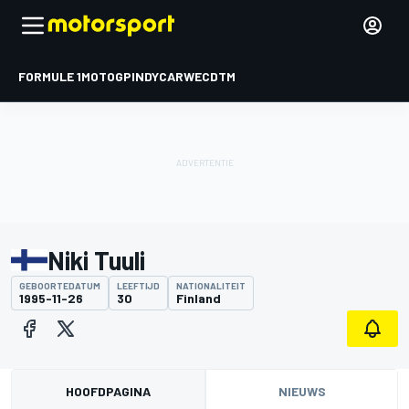
FORMULE 1
MOTOGP
INDYCAR
WEC
DTM
Niki Tuuli
GEBOORTEDATUM
LEEFTIJD
NATIONALITEIT
1995-11-26
30
Finland
HOOFDPAGINA
NIEUWS