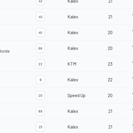
Kalex
21
42
Kalex
21
40
Kalex
20
45
Kalex
20
66
 Honda
KTM
23
22
Kalex
22
9
Speed Up
20
20
Kalex
21
89
Kalex
21
23