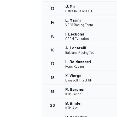
J. Mir
13
Estrella Galicia 0,0
L. Marini
14
VR46 Racing Team
I. Lecuona
15
CGBM Evolution
A. Locatelli
16
Italtrans Racing Team
L. Baldassarri
17
Pons Racing
X. Vierge
18
Dynavolt Intact GP
R. Gardner
19
KTM Tech3
B. Binder
20
KTM Ajo