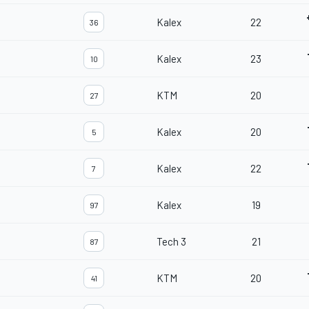
Kalex
22
36
Kalex
23
10
KTM
20
27
Kalex
20
5
Kalex
22
7
Kalex
19
97
Tech 3
21
87
KTM
20
41