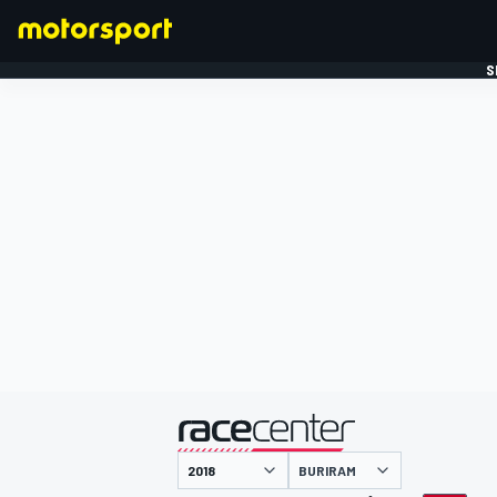
S
FORMULE 1
gepresenteerd door
BURIRAM