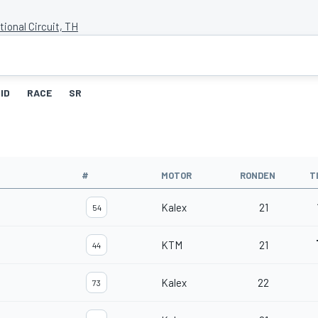
ional Circuit, TH
ID
RACE
SR
#
MOTOR
RONDEN
T
Kalex
21
54
KTM
21
44
Kalex
22
73