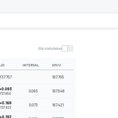
Alle statistieken
IJD
INTERVAL
KM/U
1'37.757
167.705
+0.093
0.093
167.546
1'37.850
+0.166
0.073
167.421
1'37.923
+0.192