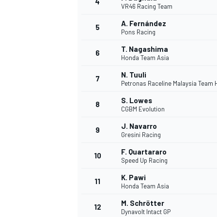
4
VR46 Racing Team
A. Fernández
5
Pons Racing
INDYCAR
T. Nagashima
6
Honda Team Asia
N. Tuuli
7
Petronas Raceline Malaysia Team
S. Lowes
8
CGBM Evolution
J. Navarro
9
Gresini Racing
F. Quartararo
10
Speed Up Racing
K. Pawi
11
WEC
DTM
Honda Team Asia
M. Schrötter
12
Dynavolt Intact GP