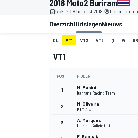
2018 Moto2 Buriram
|
5 okt 2018 tot 7 okt 2018
Chang Internat
Overzicht
Uitslagen
Nieuws
DL
VT1
VT2
VT3
Q
W
GR
VT1
MOTOGP
POS
RIJDER
M. Pasini
1
Italtrans Racing Team
M. Oliveira
2
KTM Ajo
Á. Márquez
3
Estrella Galicia 0,0
F. Bagnaia