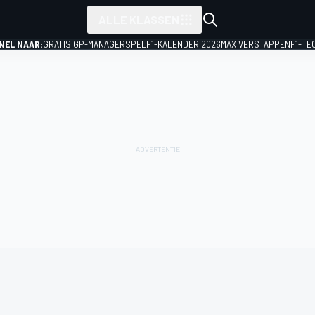
ALLE KLASSEN
NEL NAAR:
GRATIS GP-MANAGERSPEL
F1-KALENDER 2026
MAX VERSTAPPEN
F1-TE