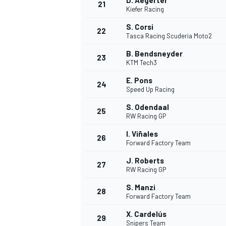
D. Aegerter
21
Kiefer Racing
S. Corsi
22
Tasca Racing Scuderia Moto2
B. Bendsneyder
23
KTM Tech3
E. Pons
24
Speed Up Racing
S. Odendaal
25
RW Racing GP
I. Viñales
26
Forward Factory Team
J. Roberts
27
RW Racing GP
S. Manzi
28
Forward Factory Team
X. Cardelús
29
Snipers Team