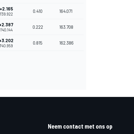
+2.165
0.410
164.071
1'39.922
+2.387
0.222
163.708
1'40.144
+3.202
0.815
162.386
1'40.959
Neem contact met ons op