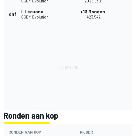
CGBM Evolution
20'25.930
I. Lecuona
+13 Ronden
dnf
CGBM Evolution
14'23.542
Ronden aan kop
RONDEN AAN KOP
RIJDER