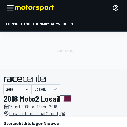
FORMULE 1
MOTOGP
INDYCAR
WEC
DTM
LOSAIL
gepresenteerd door
2018 Moto2 Losail
16 mrt 2018 tot 18 mrt 2018
Losail International Circuit, QA
Overzicht
Uitslagen
Nieuws