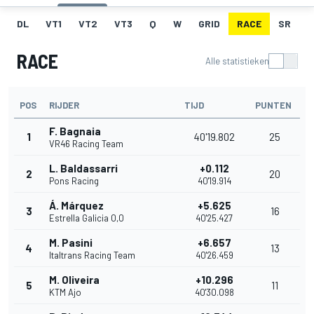
DL
VT1
VT2
VT3
Q
W
GRID
RACE
SR
RACE
Alle statistieken
POS
RIJDER
TIJD
PUNTEN
F. Bagnaia
1
40'19.802
25
VR46 Racing Team
L. Baldassarri
+0.112
2
20
Pons Racing
40'19.914
Á. Márquez
+5.625
3
16
Estrella Galicia 0,0
40'25.427
M. Pasini
+6.657
4
13
Italtrans Racing Team
40'26.459
M. Oliveira
+10.296
5
11
KTM Ajo
40'30.098