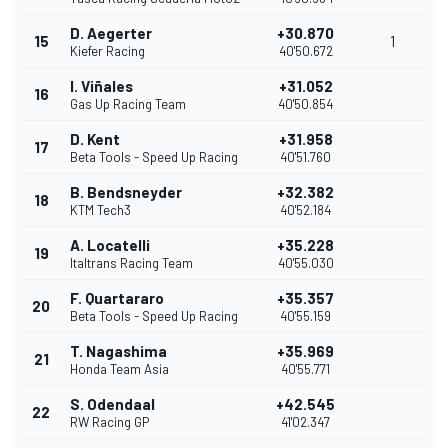
D. Aegerter
+30.870
15
1
Kiefer Racing
40'50.672
I. Viñales
+31.052
16
Gas Up Racing Team
40'50.854
D. Kent
+31.958
17
Beta Tools - Speed Up Racing
40'51.760
B. Bendsneyder
+32.382
18
KTM Tech3
40'52.184
A. Locatelli
+35.228
19
Italtrans Racing Team
40'55.030
F. Quartararo
+35.357
20
Beta Tools - Speed Up Racing
40'55.159
T. Nagashima
+35.969
21
Honda Team Asia
40'55.771
S. Odendaal
+42.545
22
RW Racing GP
41'02.347