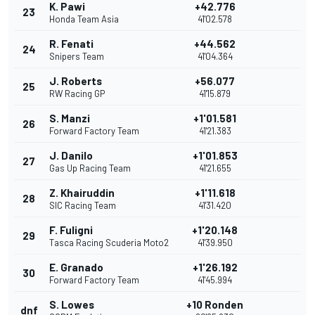
K. Pawi
+42.776
23
Honda Team Asia
41'02.578
R. Fenati
+44.562
24
Snipers Team
41'04.364
J. Roberts
+56.077
25
RW Racing GP
41'15.879
S. Manzi
+1'01.581
26
Forward Factory Team
41'21.383
J. Danilo
+1'01.853
27
Gas Up Racing Team
41'21.655
Z. Khairuddin
+1'11.618
28
SIC Racing Team
41'31.420
F. Fuligni
+1'20.148
29
Tasca Racing Scuderia Moto2
41'39.950
E. Granado
+1'26.192
30
Forward Factory Team
41'45.994
S. Lowes
+10 Ronden
dnf