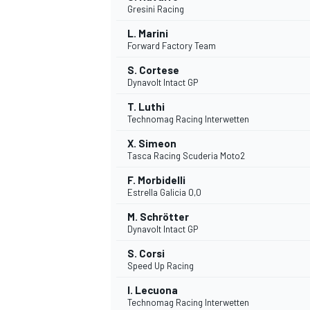
Gresini Racing
L. Marini
Forward Factory Team
INDYCAR
S. Cortese
Dynavolt Intact GP
T. Luthi
Technomag Racing Interwetten
X. Simeon
Tasca Racing Scuderia Moto2
F. Morbidelli
Estrella Galicia 0,0
M. Schrötter
Dynavolt Intact GP
S. Corsi
WEC
DTM
Speed Up Racing
I. Lecuona
Technomag Racing Interwetten