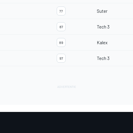
Suter
77
Tech 3
87
Kalex
89
Tech 3
97