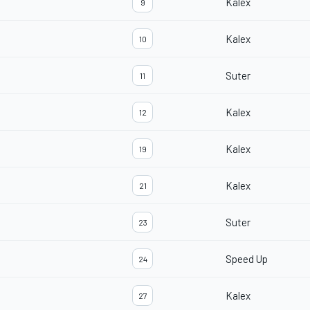
Kalex
9
Kalex
10
Suter
11
Kalex
12
Kalex
19
Kalex
21
Suter
23
Speed Up
24
Kalex
27