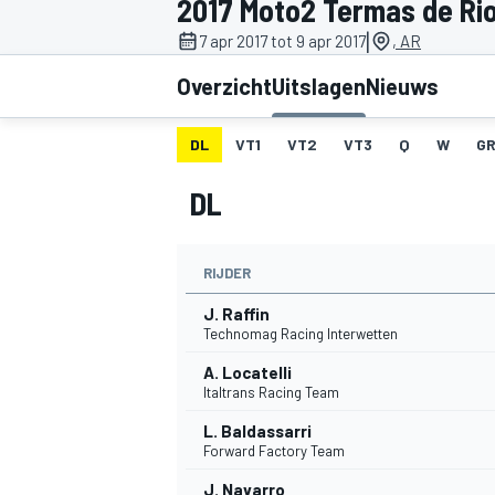
2017 Moto2 Termas de Ri
|
7 apr 2017 tot 9 apr 2017
, AR
Overzicht
Uitslagen
Nieuws
DL
VT1
VT2
VT3
Q
W
GR
DL
MOTOGP
RIJDER
J. Raffin
Technomag Racing Interwetten
A. Locatelli
Italtrans Racing Team
L. Baldassarri
Forward Factory Team
J. Navarro