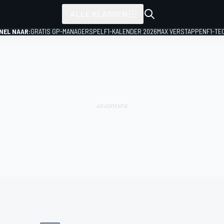
ALLE KLASSEN
NEL NAAR:
GRATIS GP-MANAGERSPEL
F1-KALENDER 2026
MAX VERSTAPPEN
F1-TE