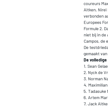
coureurs Max
Aitken, Nirei
verbonden aa
Europees For
Formule 2. Da
niet bij in d
Campos, de e
De testdrieda
MOTOGP
gemaakt van 
De volledige
1. Sean Gelae
2. Nyck de V
3. Norman Na
4. Maximilian
5. Tadasuke 
6. Artem Mar
7. Jack Aitke