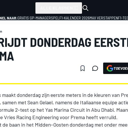
ALLE KLASSEN
NEL NAAR:
GRATIS GP-MANAGERSPEL
F1-KALENDER 2026
MAX VERSTAPPEN
F1-TE
n
 RIJDT DONDERDAG EERS
EMA
TOEVOE
s maakt donderdag zijn eerste meters in de kleuren van Pr
is, samen met Sean Gelael, namens de Italiaanse equipe actie
ormule 2-test op het Yas Marina Circuit in Abu Dhabi. Maa
e Vries Racing Engineering voor Prema heeft verruild.
lt de baan in het Midden-Oosten donderdag met onder mee