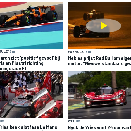
ULE 1
5 m
FORMULE 1
5 m
ren ziet 'positief gevoel' bij
Mekies prijst Red Bull om eige
is en Piastri richting
motor: "Nieuwe standaard ge
ningsrace F1
1 m
WEC
1 m
Vries keek slotfase Le Mans
Nyck de Vries wint 24 uur van