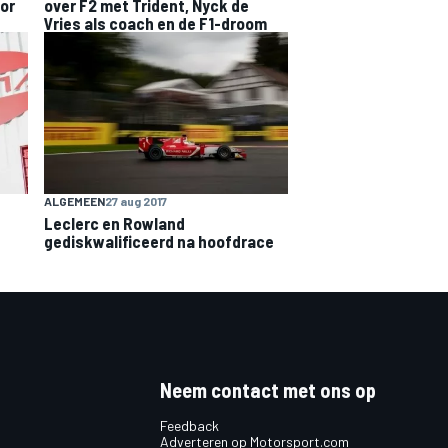
or
over F2 met Trident, Nyck de
Vries als coach en de F1-droom
ALGEMEEN
27 aug 2017
Leclerc en Rowland
gediskwalificeerd na hoofdrace
Neem contact met ons op
Feedback
Adverteren op Motorsport.com