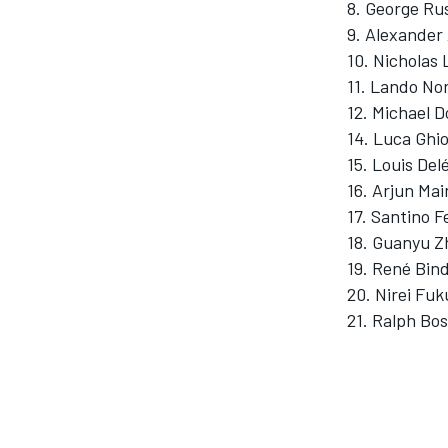
8. George Rus
9. Alexander
10. Nicholas 
INDYCAR
11. Lando Nor
12. Michael 
14. Luca Ghio
15. Louis Del
16. Arjun Main
17. Santino F
18. Guanyu Z
19. René Bind
20. Nirei Fuk
21. Ralph Bos
WEC
DTM