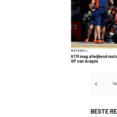
MOTOGP
6 u
KTM mag afwijkend moto
GP van Aragón
Va
BESTE R