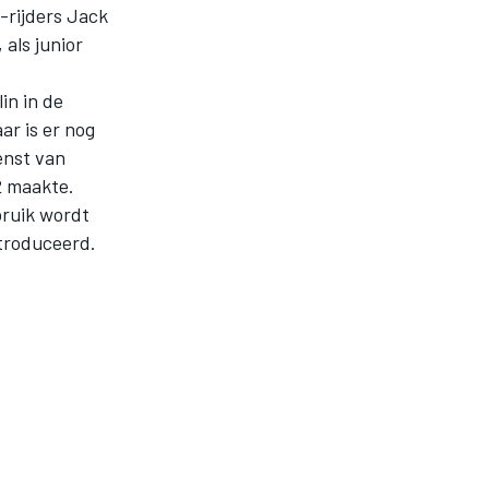
-rijders Jack
als junior
in in de
ar is er nog
ienst van
2 maakte.
bruik wordt
ntroduceerd.