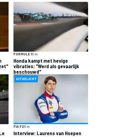
FORMULE 1
5 m
n
Honda kampt met hevige
zet"
vibraties: "Werd als gevaarlijk
beschouwd"
UITGELICHT
FIA F2
5 m
 Le
Interview: Laurens van Hoepen