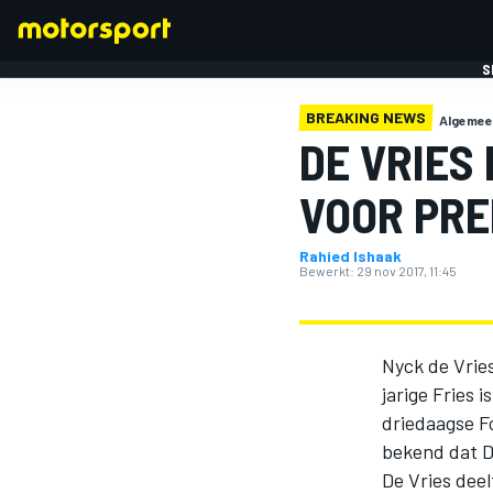
S
BREAKING NEWS
Algemee
DE VRIES
VOOR PR
Rahied Ishaak
FORMULE 1
Bewerkt:
29 nov 2017, 11:45
Nyck de Vrie
jarige Fries 
driedaagse F
bekend dat D
De Vries dee