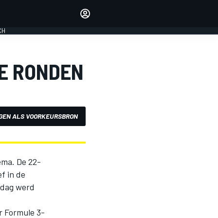
Laat je horen met de
reactiemodule
CH
LOGIN
EDITIE
TE RONDEN
NEDERLAND
GEN ALS VOORKEURSBRON
ema. De 22-
f in de
ndag werd
r Formule 3-