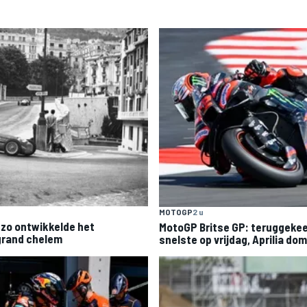
MOTOGP
2 u
– zo ontwikkelde het
MotoGP Britse GP: teruggeke
 grand chelem
snelste op vrijdag, Aprilia do