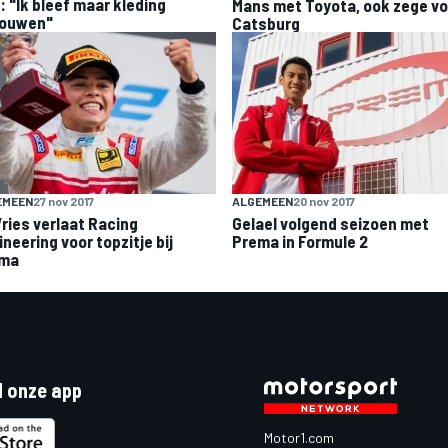
: "Ik bleef maar kleding
Mans met Toyota, ook zege vo
ouwen"
Catsburg
EMEEN
27 nov 2017
ALGEMEEN
20 nov 2017
Vries verlaat Racing
Gelael volgend seizoen met
neering voor topzitje bij
Prema in Formule 2
ema
 onze app
Motor1.com