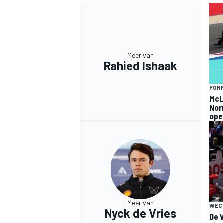
Meer van
Rahied Ishaak
MEER RACEKLASSEN
FORM
McLa
Norr
ope
Meer van
WEC
Nyck de Vries
De 