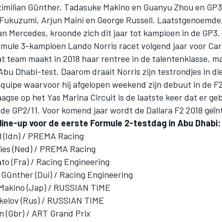
imilian Günther, Tadasuke Makino en Guanyu Zhou en GP3
 Fukuzumi, Arjun Maini en George Russell. Laatstgenoemde, 
n Mercedes, kroonde zich dit jaar tot kampioen in de GP3.
mule 3-kampioen Lando Norris racet volgend jaar voor Carl
t team maakt in 2018 haar rentree in de talentenklasse, ma
e Abu Dhabi-test. Daarom draait Norris zijn testrondjes in d
quipe waarvoor hij afgelopen weekend zijn debuut in de F
agse op het Yas Marina Circuit is de laatste keer dat er ge
de GP2/11. Voor komend jaar wordt de Dallara F2 2018 geï
 line-up voor de eerste Formule 2-testdag in Abu Dhabi:
l (Idn) / PREMA Racing
ries (Ned) / PREMA Racing
to (Fra) / Racing Engineering
 Günther (Dui) / Racing Engineering
Makino (Jap) / RUSSIAN TIME
kelov (Rus) / RUSSIAN TIME
n (Gbr) / ART Grand Prix