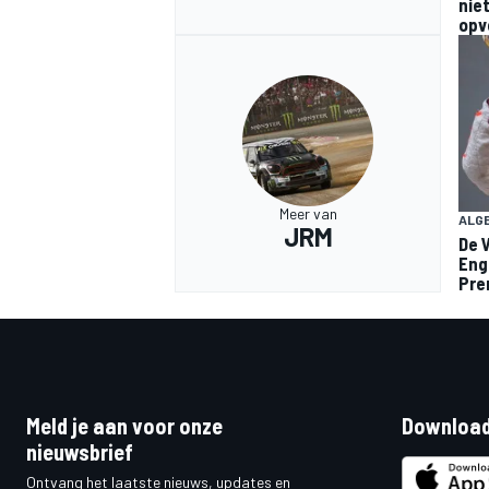
niet
opv
Meer van
ALG
JRM
De 
Engi
Pr
Meld je aan voor onze
Download
nieuwsbrief
Ontvang het laatste nieuws, updates en