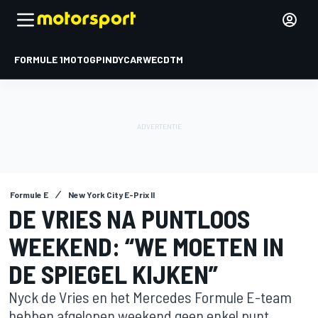
FORMULE 1
MOTOGP
INDYCAR
WEC
DTM
Formule E
New York City E-Prix II
DE VRIES NA PUNTLOOS
WEEKEND: “WE MOETEN IN
DE SPIEGEL KIJKEN”
Nyck de Vries en het Mercedes Formule E-team
hebben afgelopen weekend geen enkel punt