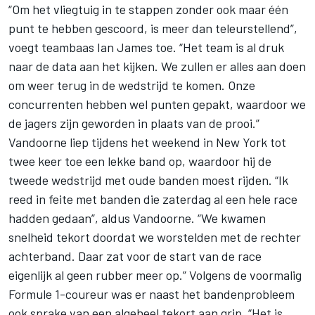
“Om het vliegtuig in te stappen zonder ook maar één
punt te hebben gescoord, is meer dan teleurstellend”,
voegt teambaas Ian James toe. “Het team is al druk
naar de data aan het kijken. We zullen er alles aan doen
om weer terug in de wedstrijd te komen. Onze
concurrenten hebben wel punten gepakt, waardoor we
de jagers zijn geworden in plaats van de prooi.”
Vandoorne liep tijdens het weekend in New York tot
twee keer toe een lekke band op, waardoor hij de
tweede wedstrijd met oude banden moest rijden. “Ik
reed in feite met banden die zaterdag al een hele race
hadden gedaan”, aldus Vandoorne. “We kwamen
snelheid tekort doordat we worstelden met de rechter
achterband. Daar zat voor de start van de race
eigenlijk al geen rubber meer op.” Volgens de voormalig
Formule 1-coureur was er naast het bandenprobleem
ook sprake van een algeheel tekort aan grip. “Het is