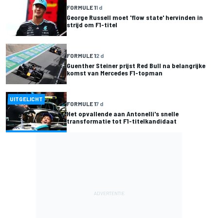
FORMULE 1
1 d
George Russell moet 'flow state' hervinden in
strijd om F1-titel
FORMULE 1
2 d
Guenther Steiner prijst Red Bull na belangrijke
komst van Mercedes F1-topman
UITGELICHT
FORMULE 1
7 d
Het opvallende aan Antonelli's snelle
transformatie tot F1-titelkandidaat