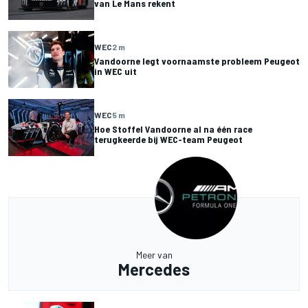
van Le Mans rekent
WEC
2 m
Vandoorne legt voornaamste probleem Peugeot
in WEC uit
WEC
5 m
Hoe Stoffel Vandoorne al na één race
terugkeerde bij WEC-team Peugeot
Meer van
Mercedes