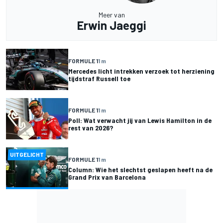
Meer van
Erwin Jaeggi
FORMULE 1
1 m
Mercedes licht intrekken verzoek tot herziening
tijdstraf Russell toe
FORMULE 1
1 m
Poll: Wat verwacht jij van Lewis Hamilton in de
rest van 2026?
UITGELICHT
FORMULE 1
1 m
Column: Wie het slechtst geslapen heeft na de
Grand Prix van Barcelona