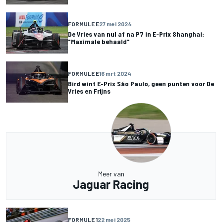
FORMULE E
27 mei 2024
De Vries van nul af na P7 in E-Prix Shanghai:
"Maximale behaald"
FORMULE E
16 mrt 2024
Bird wint E-Prix São Paulo, geen punten voor De
Vries en Frijns
Meer van
Jaguar Racing
FORMULE 1
22 mei 2025