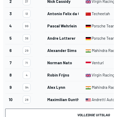
2
Nick Cassidy
Virgin Racing
37
3
Antonio Felix da Costa
Techeetah
13
4
Pascal Wehrlein
Porsche Team
99
5
Andre Lotterer
Porsche Team
36
6
Alexander Sims
Mahindra Raci
29
7
Norman Nato
Venturi
71
8
Robin Frijns
Virgin Racing
4
9
Alex Lynn
Mahindra Raci
94
10
Maximilian Gunther
Andretti Autos
28
VOLLEDIGE UITSLAG