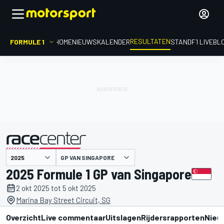
RESULTATEN
FORMULE 1
HOME
NIEUWS
KALENDER
STAND
F1 LIVEBL
GP VAN SINGAPORE
gepresenteerd door
2025 Formule 1 GP van Singapore
2 okt 2025 tot 5 okt 2025
Marina Bay Street Circuit, SG
Overzicht
Live commentaar
Uitslagen
Rijdersrapporten
Nieu