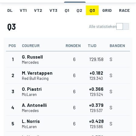
DL
VT1
VT2
VT3
Q1
Q2
Q3
GRID
RACE
Q3
Alle statistieken
POS
COUREUR
RONDEN
TIJD
BANDEN
G. Russell
1
6
1'29.158
S
Mercedes
M. Verstappen
+0.182
2
6
S
Red Bull Racing
1'29.340
O. Piastri
+0.366
3
6
S
McLaren
1'29.524
A. Antonelli
+0.379
4
6
S
Mercedes
1'29.537
L. Norris
+0.428
5
6
S
McLaren
1'29.586