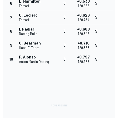
L. Hamilton
+0.530
6
6
S
Ferrari
1'29.688
C. Leclerc
+0.626
7
6
S
Ferrari
1'29.784
I. Hadjar
+0.688
8
5
S
Racing Bulls
1'29.846
O. Bearman
+0.710
9
6
S
Haas F1 Team
1'29.868
F. Alonso
+0.797
10
6
S
Aston Martin Racing
1'29.955