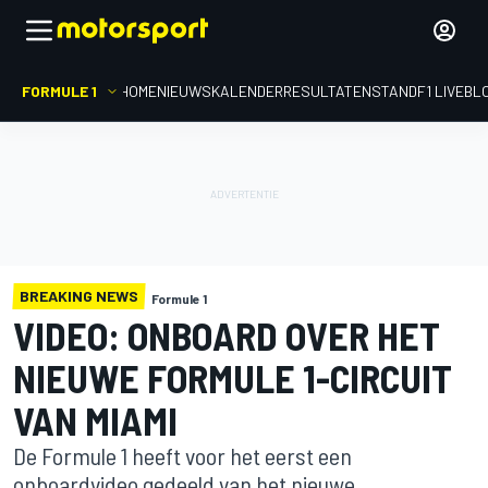
FORMULE 1
HOME
NIEUWS
KALENDER
RESULTATEN
STAND
F1 LIVEBL
BREAKING NEWS
Formule 1
VIDEO: ONBOARD OVER HET
NIEUWE FORMULE 1-CIRCUIT
VAN MIAMI
De Formule 1 heeft voor het eerst een
onboardvideo gedeeld van het nieuwe