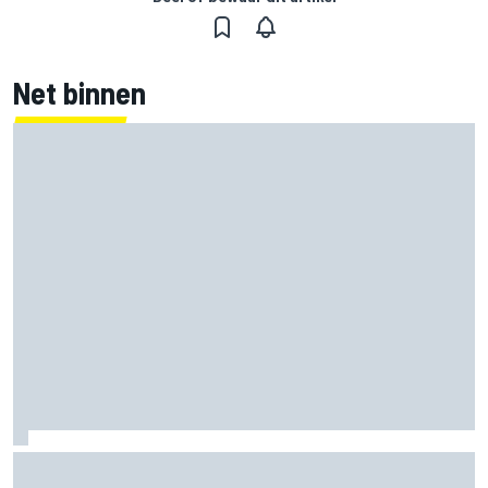
Net binnen
Clark, Senna, Antonelli – zo ontwikkelde het
leeftijdsrecord voor de grand chelem