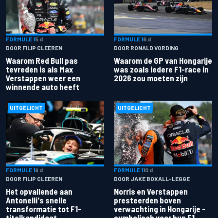
FORMULE 1
5 d
FORMULE 1
6 d
DOOR FILIP CLEEREN
DOOR RONALD VORDING
Waarom Red Bull pas
Waarom de GP van Hongarije
tevreden is als Max
was zoals iedere F1-race in
Verstappen weer een
2026 zou moeten zijn
winnende auto heeft
UITGELICHT
UITGELICHT
FORMULE 1
9 d
FORMULE 1
10 d
DOOR FILIP CLEEREN
DOOR JAKE BOXALL-LEGGE
Het opvallende aan
Norris en Verstappen
Antonelli's snelle
presteerden boven
transformatie tot F1-
verwachting in Hongarije -
titelkandidaat
symbolisch voor hun F1-