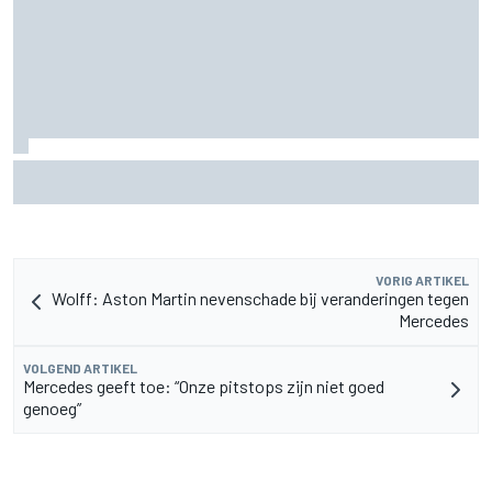
MotoGP Grand Prix van Groot-Brittannië 2026: tijden,
uitzending en meer
VORIG ARTIKEL
Wolff: Aston Martin nevenschade bij veranderingen tegen
Mercedes
VOLGEND ARTIKEL
Mercedes geeft toe: “Onze pitstops zijn niet goed
genoeg”