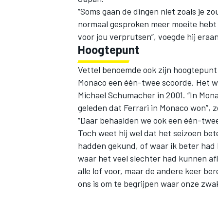
“Soms gaan de dingen niet zoals je zou
normaal gesproken meer moeite hebt m
voor jou verprutsen”, voegde hij eraan
Hoogtepunt
Vettel benoemde ook zijn hoogtepunt 
Monaco een één-twee scoorde. Het was
Michael Schumacher in 2001. “In Monac
geleden dat Ferrari in Monaco won”, ze
“Daar behaalden we ook een één-twee,
Toch weet hij wel dat het seizoen bet
hadden gekund, of waar ik beter had 
waar het veel slechter had kunnen aflo
alle lof voor, maar de andere keer be
ons is om te begrijpen waar onze zwa