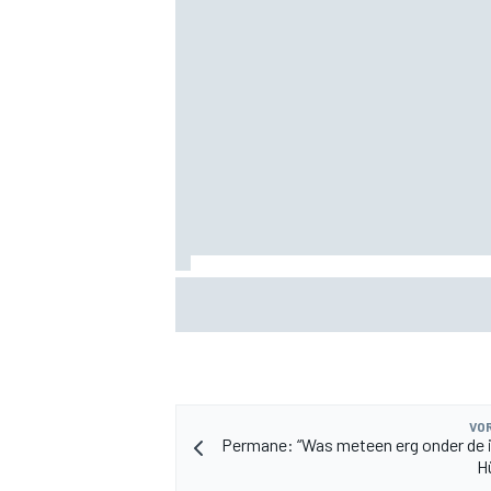
MEER RACEKLASSEN
Albon: Baku-upgrade lost problemen va
Williams in F1 2026 niet op
VOR
Permane: “Was meteen erg onder de 
H