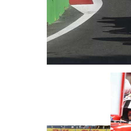
INDYCAR
WEC
DTM