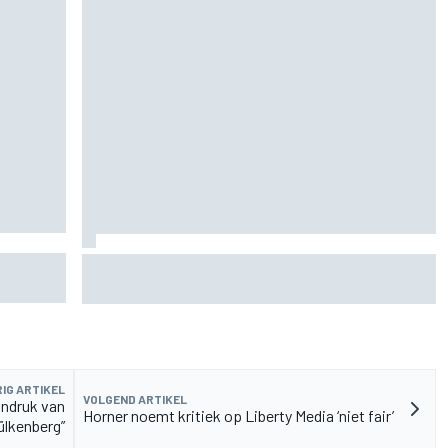
n
De nieuwigheid van Cadillac is eraf, maar dat is
juist een compliment
IG ARTIKEL
VOLGEND ARTIKEL
indruk van
Horner noemt kritiek op Liberty Media ‘niet fair’
ülkenberg”