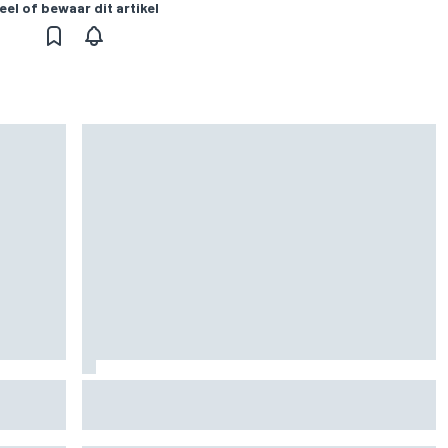
eel of bewaar dit artikel
or rest
Waarom F1 nog altijd maar één Grand Prix zelf
en
organiseert