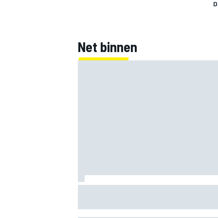
D
Net binnen
Mercedes houdt timing van upgrades vo
F1-seizoen 2026 nauwlettend in de gat