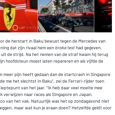
voor de herstart in Baku bewust tegen de Mercedes van
ning dat zijn rivaal hem een
brake test
had gegeven.
 uit de strijd. Na het nemen van de straf kwam hij terug
zijn hoofdsteun moest laten repareren en als vijfde de
em meer pijn heeft gedaan dan de startcrash in Singapore
de me het slechtst in Baku”, zei de Ferrari-rijder toen
ieptepunt van het jaar. “Ik heb daar veel moeite mee
jk verwijzen naar races als Singapore en Japan.
ico van het vak. Natuurlijk was het op zondagavond niet
leggen, maar wat kun je eraan doen? Hetzelfde geldt voor