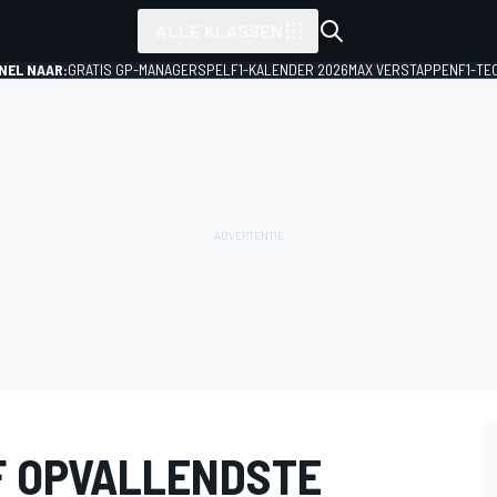
ALLE KLASSEN
NEL NAAR:
GRATIS GP-MANAGERSPEL
F1-KALENDER 2026
MAX VERSTAPPEN
F1-TE
JF OPVALLENDSTE