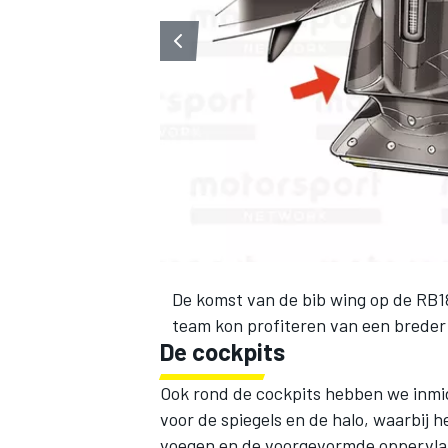
De komst van de bib wing op de RB18
team kon profiteren van een breder 
De cockpits
Ook rond de cockpits hebben we inmid
voor de spiegels en de halo, waarbij h
voegen en de voorgevormde oppervla