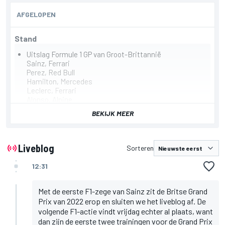
gepresenteerd door
AFGELOPEN
Stand
Uitslag Formule 1 GP van Groot-Brittannië
Sainz, Ferrari
Perez, Red Bull
Hamilton, Mercedes
Leclerc, Ferrari
Alonso, Alpine
Norris, McLaren
BEKIJK MEER
Verstappen, Red Bull
Schumacher, Haas
Vettel, Aston Martin
Magnussen, Haas
Liveblog
Sorteren
Belangrijkste nieuws
Verstappen hoopvol op Silverstone: "Hebben goede
12:31
auto voor de race"
Sainz stunt met eerste pole voor GP Silverstone:
"Geen speciaal rondje"
Met de eerste F1-zege van Sainz zit de Britse Grand
Horner: "Jammer van laatste ronde Verstappen, maar
Prix van 2022 erop en sluiten we het liveblog af. De
eerste rij is goed"
volgende F1-actie vindt vrijdag echter al plaats, want
dan zijn de eerste twee trainingen voor de Grand Prix