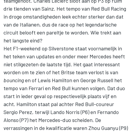
teamgenoot.
Charles Leclerc
sloot aan op P3 op ruim
drie tienden van Sainz. Het tempo van
Red Bull Racing
in droge omstandigheden leek echter sterker dan dat
van de Italianen, dus de race op het legendarische
circuit belooft een pareltje te worden. Wie trekt aan
het langste eind?
Het F1-weekend op Silverstone staat voornamelijk in
het teken van updates en onder meer
Mercedes
heeft
niet stilgezeten de laatste tijd. Het gaat interessant
worden om te zien of het Britse team verlost is van
bouncing
en of
Lewis Hamilton
en George Russell het
tempo van
Ferrari
en Red Bull kunnen volgen. Dat duo
start in ieder geval op respectievelijk plaats vijf en
acht. Hamilton staat pal achter Red Bull-coureur
Sergio Perez
, terwijl Lando Norris (P6) en Fernando
Alonso (P7) het Mercedes-duo scheiden. De
verrassingen in de kwalificatie waren Zhou Guanyu (P9)