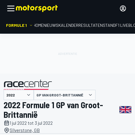
FORMULE 1
HOME
NIEUWS
KALENDER
RESULTATEN
STAND
F1 LIVEBL
gepresenteerd door
GP VAN GROOT-BRITTANNIË
2022 Formule 1 GP van Groot-
Brittannië
1 jul 2022 tot 3 jul 2022
Silverstone, GB